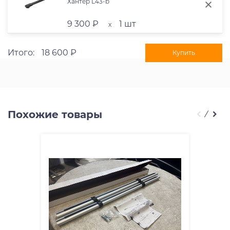
Хантер L43-b
9 300 ₽
1 шт
x
Итого:
18 600 ₽
Купить
Похожие товары