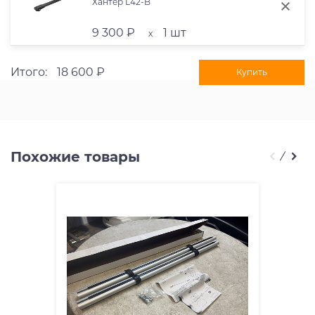
Хантер L42-B
9 300 ₽
1 шт
x
Итого:
18 600 ₽
Купить
Похожие товары