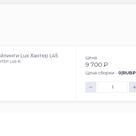
йлинги Lux Хантер L45
Цена
НТЕР L45-R
9 700 ₽
Цена сборки -
0|RUB₽