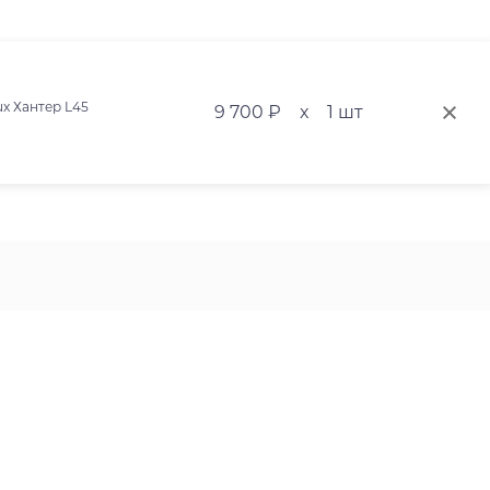
x Хантер L45
9 700 ₽
x
1 шт