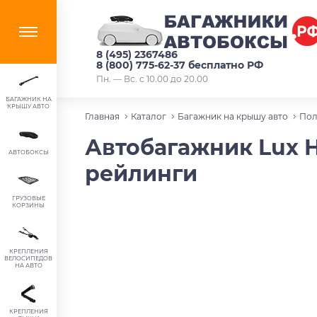
8 (495) 2367486
8 (800) 775-62-37 бесплатно РФ
Пн. — Вс. с 10.00 до 20.00
БАГАЖНИК НА
КРЫШУ АВТО
Главная
Каталог
Багажник на крышу авто
Пол
Автобагажник Lux H
АВТОБОКСЫ
рейлинги
ГРУЗОВЫЕ
КОРЗИНЫ
КРЕПЛЕНИЯ
ВЕЛОСИПЕДОВ
НА АВТО
КРЕПЛЕНИЯ