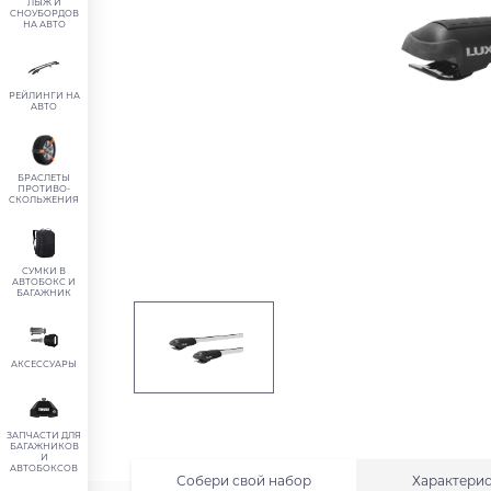
ЛЫЖ И
СНОУБОРДОВ
НА АВТО
РЕЙЛИНГИ НА
АВТО
БРАСЛЕТЫ
ПРОТИВО-
СКОЛЬЖЕНИЯ
СУМКИ В
АВТОБОКС И
БАГАЖНИК
АКСЕССУАРЫ
ЗАПЧАСТИ ДЛЯ
БАГАЖНИКОВ
И
АВТОБОКСОВ
Собери свой набор
Характери