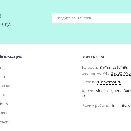
!
лку.
ФОРМАЦИЯ
КОНТАКТЫ
Телефон:
8 (495) 2367486
нда
Бесплатно РФ:
8 (800) 775
онт
E-mail:
v10ab@mail.ru
тавка
Адрес:
Москва, улица Ваг
ата
к3
de-In
Режим работы:
Пн. — Вс. с
ывы
такты