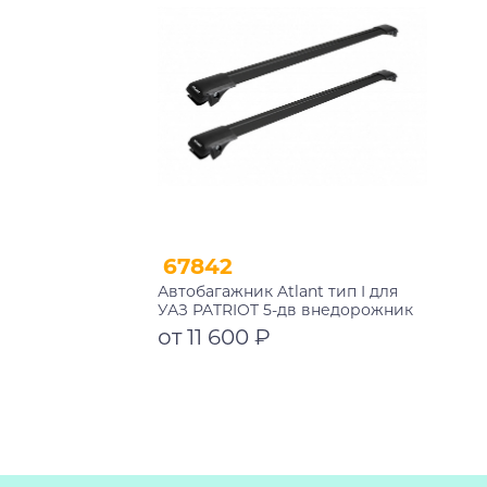
67842
Автобагажник Atlant тип I для
УАЗ PATRIOT 5-дв внедорожник
2005-2023 рейлинги черные дуги
от 11 600 ₽
1050/1050 мм 10002+11117+11117
Подробнее