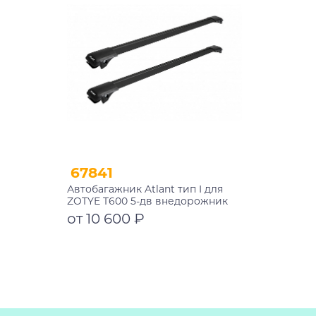
67841
Автобагажник Atlant тип I для
ZOTYE T600 5-дв внедорожник
2013-2021 рейлинги черные дуги
от 10 600 ₽
910/910 мм 10002+11115+11115
Подробнее