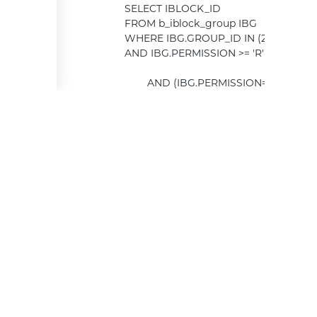
			SELECT IBLOCK_ID

			FROM b_iblock_group IBG

			WHERE IBG.GROUP_ID IN (2)

			AND IBG.PERMISSION >= 'R'

				AND (IBG.PERMISSION='X' OR B.ACTIVE='Y')

			)

				OR (B.RIGHTS_MODE = 'E' AND EXISTS (

				SELECT SR.SECTION_ID

				FROM b_iblock_section_right SR

				INNER JOIN b_iblock_right IBR ON IBR.ID = SR.RIGHT_ID

				INNER JOIN b_user_access UA ON UA.ACCESS_CODE = IBR.GROUP_CODE AND UA.USER_ID = 0

				WHERE SR.SECTION_ID = BS.ID

				AND IBR.OP_SREAD = 'Y'

			))

			)) 

/var/www/www-root/data/www/bagazniki-avtoboxy.r
#0: Bitrix\Main\DB\MysqlCommonConnection->creat
	/var/www/www-root/data/www/bagazniki-avtoboxy.ru/bitrix/modules/main/classes/general/database.php:670
