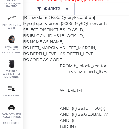
Ошибка, не указан раздел каталога
ЛЫЖ И
СНОУБОРДОВ
НА АВТО
ФИЛЬТР
[Bitrix\Main\DB\SqlQueryException] 

Mysql query error: (2006) MySQL server has gone aw
РЕЙЛИНГИ НА
АВТО
SELECT DISTINCT BS.ID AS ID,

BS.IBLOCK_ID AS IBLOCK_ID,

BS.NAME AS NAME,

БРАСЛЕТЫ
BS.LEFT_MARGIN AS LEFT_MARGIN,

ПРОТИВО-
СКОЛЬЖЕНИЯ
BS.DEPTH_LEVEL AS DEPTH_LEVEL,

BS.CODE AS CODE

				FROM b_iblock_section BS

					INNER JOIN b_iblock B ON BS.IBLOCK_ID = B.ID

СУМКИ В
АВТОБОКС И
БАГАЖНИК
				WHERE 1=1

АКСЕССУАРЫ
				AND  ((((BS.ID = 130)))) 

				AND  ((((BS.GLOBAL_ACTIVE='Y')))) 

ЗАПЧАСТИ ДЛЯ
БАГАЖНИКОВ
				AND  ((

И
АВТОБОКСОВ
				B.ID IN (
