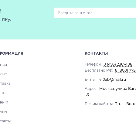
!
лку.
ФОРМАЦИЯ
КОНТАКТЫ
Телефон:
8 (495) 2367486
нда
Бесплатно РФ:
8 (800) 775
онт
E-mail:
v10ab@mail.ru
тавка
Адрес:
Москва, улица Ваг
ата
к3
de-In
Режим работы:
Пн. — Вс. с
ывы
такты