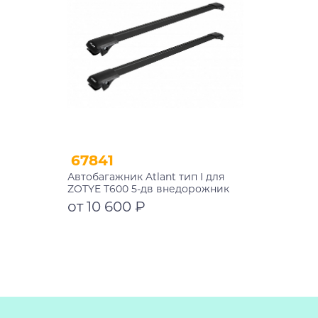
67841
Автобагажник Atlant тип I для
ZOTYE T600 5-дв внедорожник
2013-2021 рейлинги черные дуги
от 10 600 ₽
910/910 мм 10002+11115+11115
Подробнее