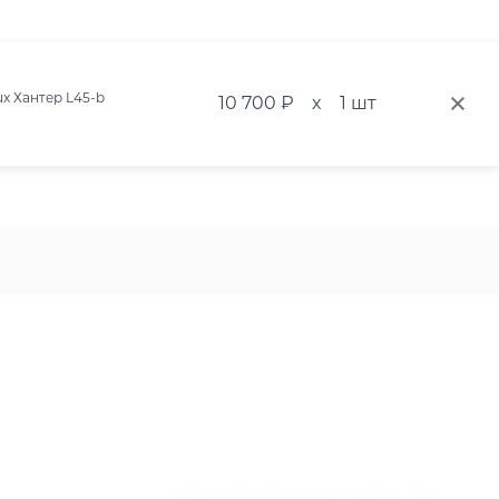
x Хантер L45-b
10 700 ₽
x
1 шт