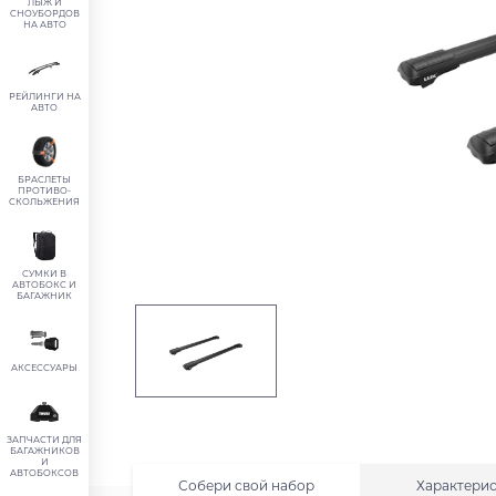
ЛЫЖ И
СНОУБОРДОВ
НА АВТО
РЕЙЛИНГИ НА
АВТО
БРАСЛЕТЫ
ПРОТИВО-
СКОЛЬЖЕНИЯ
СУМКИ В
АВТОБОКС И
БАГАЖНИК
АКСЕССУАРЫ
ЗАПЧАСТИ ДЛЯ
БАГАЖНИКОВ
И
АВТОБОКСОВ
Собери свой набор
Характери