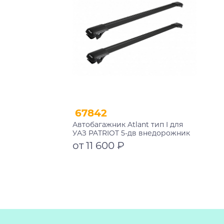
67842
Автобагажник Atlant тип I для
УАЗ PATRIOT 5-дв внедорожник
2005-2023 рейлинги черные дуги
от 11 600 ₽
1050/1050 мм 10002+11117+11117
Подробнее