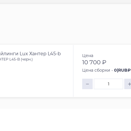
йлинги Lux Хантер L45-b
Цена
ТЕР L45-B (черн.)
10 700 ₽
Цена сборки -
0|RUB₽