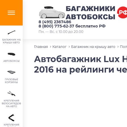
8 (495) 2367486
8 (800) 775-62-37 бесплатно РФ
Пн. — Вс. с 10.00 до 20.00
БАГАЖНИК НА
КРЫШУ АВТО
Главная
Каталог
Багажник на крышу авто
Пол
Автобагажник Lux H
АВТОБОКСЫ
2016 на рейлинги ч
ГРУЗОВЫЕ
КОРЗИНЫ
КРЕПЛЕНИЯ
ВЕЛОСИПЕДОВ
НА АВТО
КРЕПЛЕНИЯ