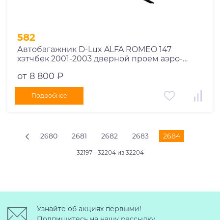
582
Автобагажник D-Lux ALFA ROMEO 147
хэтчбек 2001-2003 дверной проем аэро-
трэвэл
от 8 800 ₽
Подробнее
2680
2681
2682
2683
2684
32197 - 32204 из 32204
Узнайте об акциях первыми!
Подпишитесь на нашу рассылку.