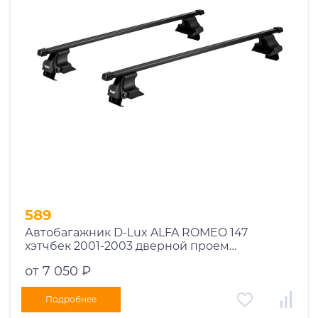
Год выпуска
2025
2024
2023
2022
2021
2020
2019
589
2018
Автобагажник D-Lux ALFA ROMEO 147
2017
хэтчбек 2001-2003 дверной проем
2016
прямоугольный с замком
от 7 050 ₽
2015
2014
Подробнее
Марка авто
2013