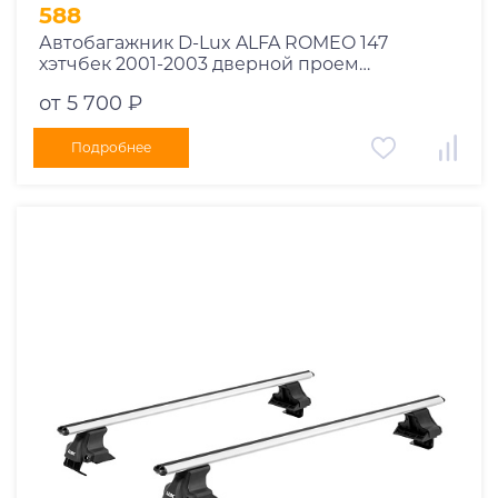
1995
588
1994
Автобагажник D-Lux ALFA ROMEO 147
хэтчбек 2001-2003 дверной проем
1993
прямоугольный
1992
от 5 700 ₽
1991
Подробнее
1990
1989
1988
1987
1986
1985
1984
1983
1982
1981
1980
1979