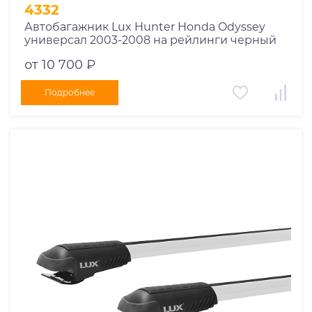
1995
4332
1994
Автобагажник Lux Hunter Honda Odyssey
универсал 2003-2008 на рейлинги черный
1993
1992
от 10 700 ₽
1991
Подробнее
1990
1989
1988
1987
1986
1985
1984
1983
1982
1981
1980
1979