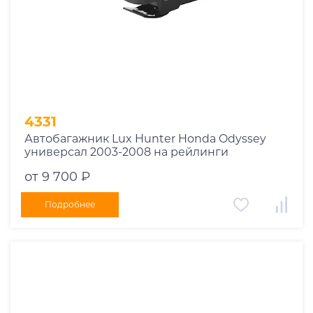
1978
1977
1976
1975
1955
1956
1957
4331
1958
Автобагажник Lux Hunter Honda Odyssey
1959
универсал 2003-2008 на рейлинги
1960
от 9 700 ₽
1961
1962
Подробнее
1963
1964
1965
1966
1967
1968