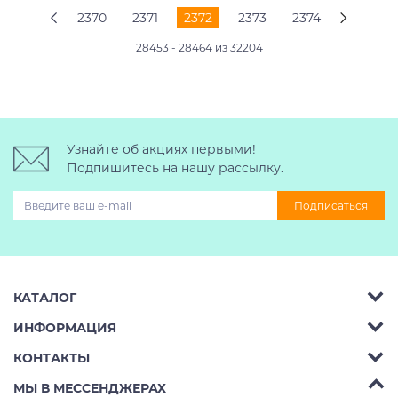
2370
2371
2372
2373
2374
28453 - 28464 из 32204
Узнайте об акциях первыми!
Подпишитесь на нашу рассылку.
Подписаться
КАТАЛОГ
ИНФОРМАЦИЯ
Багажник на крышу авто
КОНТАКТЫ
Аренда
Автобоксы
Телефон:
8 (495) 2367486
МЫ В МЕССЕНДЖЕРАХ
Ремонт