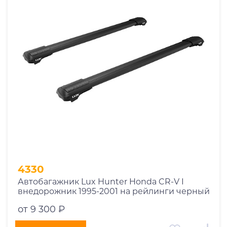
1969
1970
1971
1972
1973
1974
2026
4330
Автобагажник Lux Hunter Honda CR-V I
внедорожник 1995-2001 на рейлинги черный
от 9 300 ₽