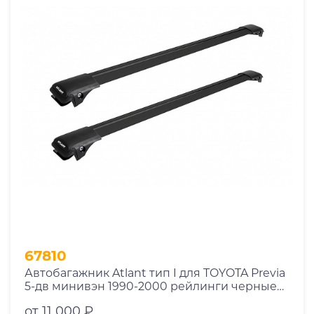
67810
Автобагажник Atlant тип I для TOYOTA Previa
5-дв минивэн 1990-2000 рейлинги черные
дуги 970/970 мм 10002+11116+11116
от 11 000 ₽