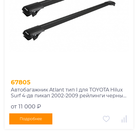
67805
Автобагажник Atlant тип I для TOYOTA Hilux
Surf 4-дв пикап 2002-2009 рейлинги черные
дуги 970/970 мм 10002+11116+11116
от 11 000 ₽
Подробнее