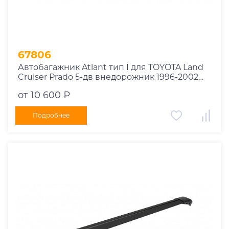
67806
Автобагажник Atlant тип I для TOYOTA Land
Cruiser Prado 5-дв внедорожник 1996-2002
рейлинги черные дуги 910/910 мм
от 10 600 ₽
10002+11115+11115
Подробнее