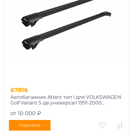
Год выпуска
2025
2024
2023
2022
2021
2020
2019
67816
2018
Автобагажник Atlant тип I для VOLKSWAGEN
2017
Golf Variant 5-дв универсал 1991-2000
2016
рейлинги черные дуги 730/730 мм
от 10 000 ₽
10002+11119+11119
2015
2014
Подробнее
Марка авто
2013