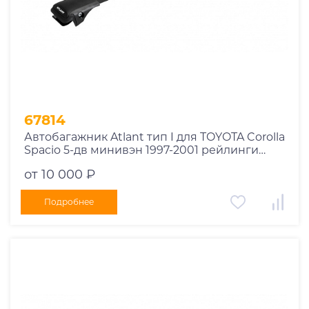
1978
1977
1976
1975
1955
1956
1957
67814
1958
Автобагажник Atlant тип I для TOYOTA Corolla
1959
Spacio 5-дв минивэн 1997-2001 рейлинги
черные дуги 730/730 мм 10002+11119+11119
1960
от 10 000 ₽
1961
1962
Подробнее
1963
1964
1965
1966
1967
1968