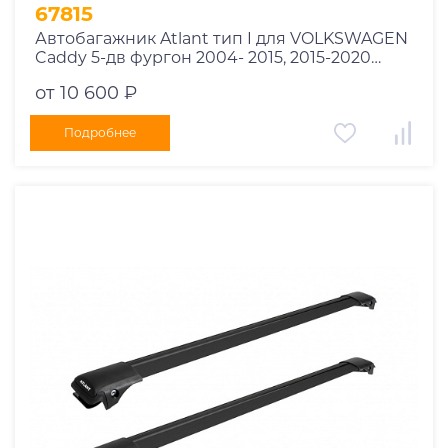
1995
67815
1994
Автобагажник Atlant тип I для VOLKSWAGEN
Caddy 5-дв фургон 2004- 2015, 2015-2020
1993
рейлинги черные дуги 850/850 мм
1992
от 10 600 ₽
10002+11114+11114
1991
Подробнее
1990
1989
1988
1987
1986
1985
1984
1983
1982
1981
1980
1979