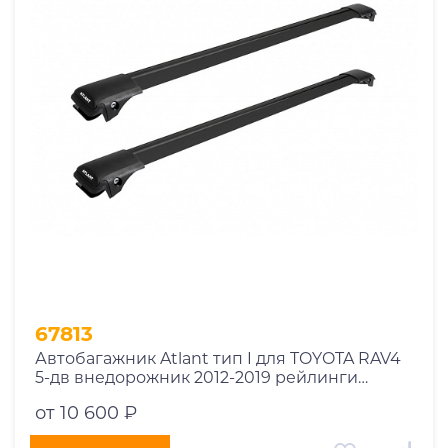
1969
1970
1971
1972
1973
1974
2026
67813
Автобагажник Atlant тип I для TOYOTA RAV4
5-дв внедорожник 2012-2019 рейлинги
черные дуги 910/850 мм 10002+11115+11114
от 10 600 ₽