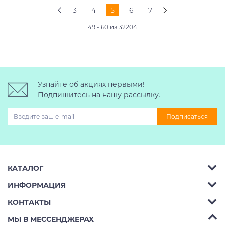
3
4
5
6
7
49 - 60 из 32204
Узнайте об акциях первыми!
Подпишитесь на нашу рассылку.
Подписаться
КАТАЛОГ
ИНФОРМАЦИЯ
Багажник на крышу авто
КОНТАКТЫ
Аренда
Автобоксы
Телефон:
8 (495) 2367486
МЫ В МЕССЕНДЖЕРАХ
Ремонт