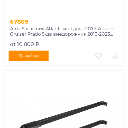
67809
Автобагажник Atlant тип I для TOYOTA Land
Cruiser Prado 5-дв внедорожник 2013-2023
рейлинги черные дуги 970/910 мм
от 10 800 ₽
10002+11116+11115
Подробнее