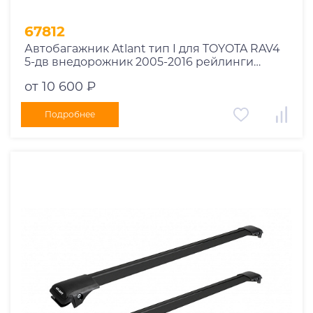
67812
Автобагажник Atlant тип I для TOYOTA RAV4
5-дв внедорожник 2005-2016 рейлинги
черные дуги 910/910 мм 10002+11115+11115
от 10 600 ₽
Подробнее