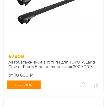
67808
Автобагажник Atlant тип I для TOYOTA Land
Cruiser Prado 5-дв внедорожник 2009-2013,
2013-2017, 2017-2020, 2020-2023 рейлинги
от 10 600 ₽
черные дуги 910/910 мм 10002+11115+11115
Подробнее