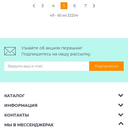
3
4
5
6
7
49 - 60 из 32204
Узнайте об акциях первыми!
Подпишитесь на нашу рассылку.
Подписаться
КАТАЛОГ
ИНФОРМАЦИЯ
Багажник на крышу авто
КОНТАКТЫ
Аренда
Автобоксы
Телефон:
8 (495) 2367486
МЫ В МЕССЕНДЖЕРАХ
Ремонт