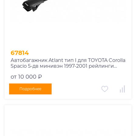
1978
1977
1976
1975
1955
1956
1957
67814
1958
Автобагажник Atlant тип I для TOYOTA Corolla
1959
Spacio 5-дв минивэн 1997-2001 рейлинги
черные дуги 730/730 мм 10002+11119+11119
1960
от 10 000 ₽
1961
1962
Подробнее
1963
1964
1965
1966
1967
1968