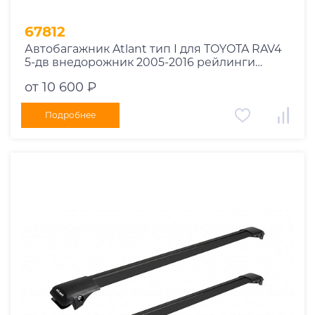
67812
Автобагажник Atlant тип I для TOYOTA RAV4
5-дв внедорожник 2005-2016 рейлинги
черные дуги 910/910 мм 10002+11115+11115
от 10 600 ₽
Подробнее