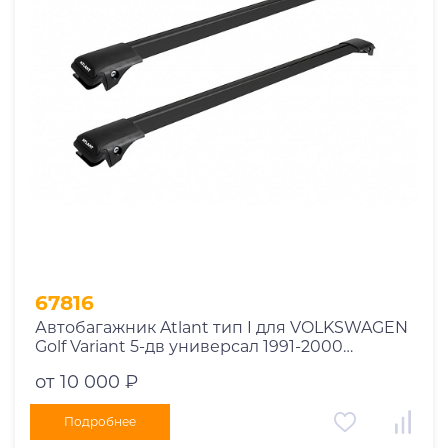
Год выпуска
2025
2024
2023
2022
2021
2020
2019
67816
2018
Автобагажник Atlant тип I для VOLKSWAGEN
2017
Golf Variant 5-дв универсал 1991-2000
2016
рейлинги черные дуги 730/730 мм
от 10 000 ₽
10002+11119+11119
2015
2014
Подробнее
Марка авто
2013