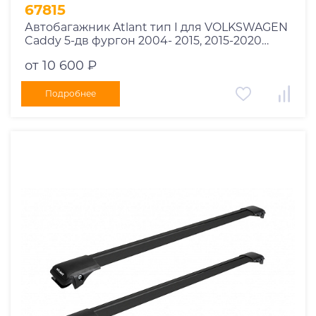
1995
67815
1994
Автобагажник Atlant тип I для VOLKSWAGEN
Caddy 5-дв фургон 2004- 2015, 2015-2020
1993
рейлинги черные дуги 850/850 мм
1992
от 10 600 ₽
10002+11114+11114
1991
Подробнее
1990
1989
1988
1987
1986
1985
1984
1983
1982
1981
1980
1979