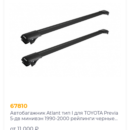
67810
Автобагажник Atlant тип I для TOYOTA Previa
5-дв минивэн 1990-2000 рейлинги черные
дуги 970/970 мм 10002+11116+11116
от 11 000 ₽