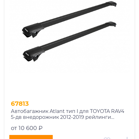
1969
1970
1971
1972
1973
1974
2026
67813
Автобагажник Atlant тип I для TOYOTA RAV4
5-дв внедорожник 2012-2019 рейлинги
черные дуги 910/850 мм 10002+11115+11114
от 10 600 ₽