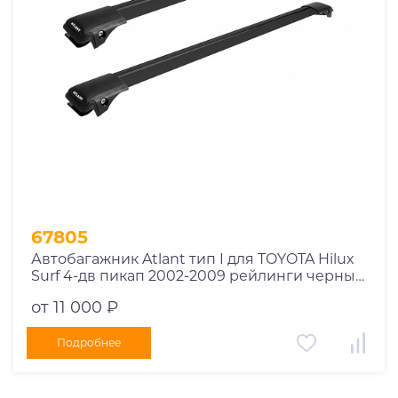
67805
Автобагажник Atlant тип I для TOYOTA Hilux
Surf 4-дв пикап 2002-2009 рейлинги черные
дуги 970/970 мм 10002+11116+11116
от 11 000 ₽
Подробнее