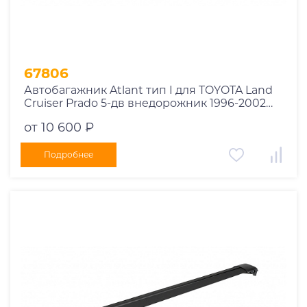
67806
Автобагажник Atlant тип I для TOYOTA Land
Cruiser Prado 5-дв внедорожник 1996-2002
рейлинги черные дуги 910/910 мм
от 10 600 ₽
10002+11115+11115
Подробнее