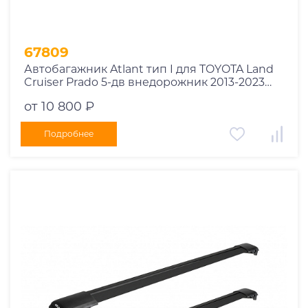
67809
Автобагажник Atlant тип I для TOYOTA Land
Cruiser Prado 5-дв внедорожник 2013-2023
рейлинги черные дуги 970/910 мм
от 10 800 ₽
10002+11116+11115
Подробнее