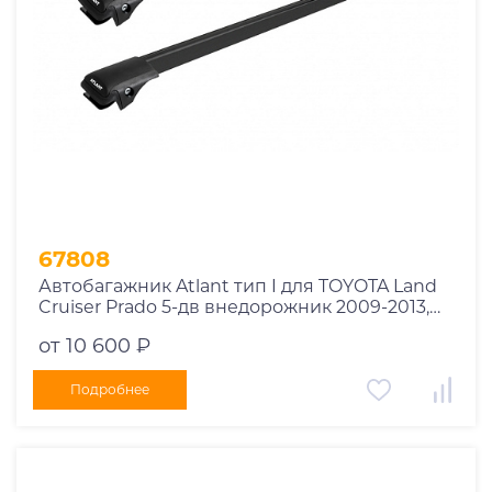
67808
Автобагажник Atlant тип I для TOYOTA Land
Cruiser Prado 5-дв внедорожник 2009-2013,
2013-2017, 2017-2020, 2020-2023 рейлинги
от 10 600 ₽
черные дуги 910/910 мм 10002+11115+11115
Подробнее