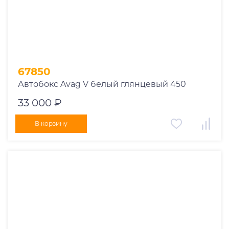
1978
1977
1976
1975
1955
1956
67850
1957
Автобокс Avag V белый глянцевый 450
1958
33 000 ₽
1959
1960
В корзину
1961
1962
1963
1964
1965
1966
1967
1968