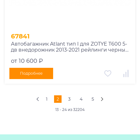
67841
Автобагажник Atlant тип I для ZOTYE T600 5-
дв внедорожник 2013-2021 рейлинги черные
дуги 910/910 мм 10002+11115+11115
от 10 600 ₽
Подробнее
1
2
3
4
5
13 - 24 из 32204