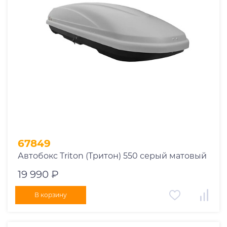
1969
1970
1971
1972
1973
1974
2026
67849
Автобокс Triton (Тритон) 550 серый матовый
19 990 ₽
В корзину