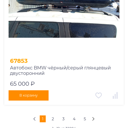
67853
Автобокс BMW чёрный/серый глянцевый
двусторонний
65 000 ₽
В корзину
1
2
3
4
5