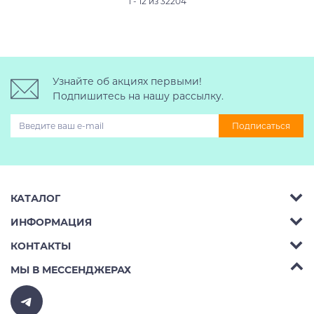
1 - 12 из 32204
Узнайте об акциях первыми!
Подпишитесь на нашу рассылку.
Подписаться
КАТАЛОГ
ИНФОРМАЦИЯ
Багажник на крышу авто
КОНТАКТЫ
Аренда
Автобоксы
Телефон:
8 (495) 2367486
МЫ В МЕССЕНДЖЕРАХ
Ремонт
Крепления велосипедов на авто
Бесплатно РФ:
8 (800) 775-62-37
Доставка
Крепления лыж и сноубордов на авто
E-mail:
v10ab@mail.ru