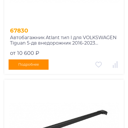
67830
Автобагажник Atlant тип I для VOLKSWAGEN
Tiguan 5-дв внедорожник 2016-2023
рейлинги черные дуги 910/850 мм
от 10 600 ₽
10002+11115+11114
Подробнее