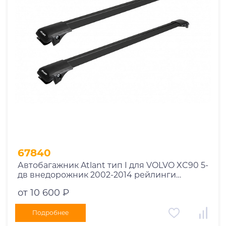
Год выпуска
2025
2024
2023
2022
2021
2020
2019
67840
2018
Автобагажник Atlant тип I для VOLVO XC90 5-
2017
дв внедорожник 2002-2014 рейлинги
2016
черные дуги 850/790 мм 10002+11114+11118
от 10 600 ₽
2015
2014
Подробнее
Марка авто
2013