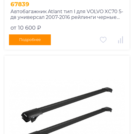
1995
67839
1994
Автобагажник Atlant тип I для VOLVO XC70 5-
дв универсал 2007-2016 рейлинги черные
1993
дуги 910/850 мм 10002+11115+11114
1992
от 10 600 ₽
1991
Подробнее
1990
1989
1988
1987
1986
1985
1984
1983
1982
1981
1980
1979