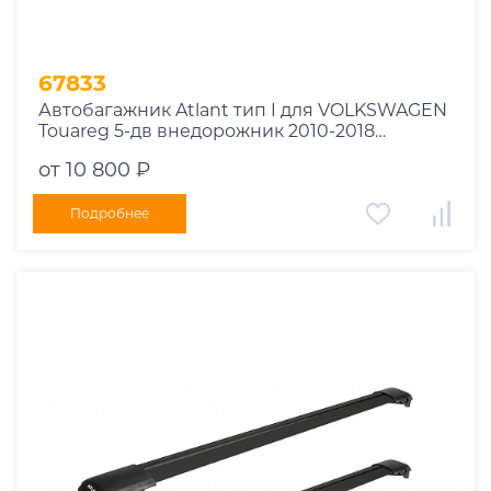
67833
Автобагажник Atlant тип I для VOLKSWAGEN
Touareg 5-дв внедорожник 2010-2018
рейлинги черные дуги 970/910 мм
от 10 800 ₽
10002+11116+11115
Подробнее