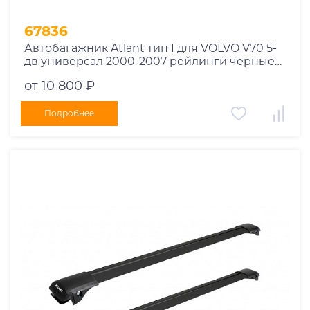
67836
Автобагажник Atlant тип I для VOLVO V70 5-
дв универсал 2000-2007 рейлинги черные
дуги 970/910 мм 10002+11116+11115
от 10 800 ₽
Подробнее