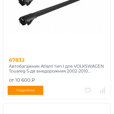
67832
Автобагажник Atlant тип I для VOLKSWAGEN
Touareg 5-дв внедорожник 2002-2010
рейлинги черные дуги 850/850 мм
от 10 600 ₽
10002+11114+11114
Подробнее