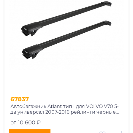
1969
1970
1971
1972
1973
1974
2026
67837
Автобагажник Atlant тип I для VOLVO V70 5-
дв универсал 2007-2016 рейлинги черные
дуги 910/850 мм 10002+11115+11114
от 10 600 ₽