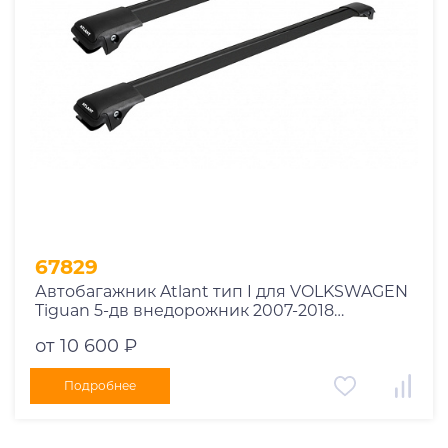
67829
Автобагажник Atlant тип I для VOLKSWAGEN
Tiguan 5-дв внедорожник 2007-2018
рейлинги черные дуги 850/790 мм
от 10 600 ₽
10002+11114+11118
Подробнее