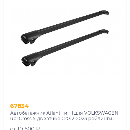
67834
Автобагажник Atlant тип I для VOLKSWAGEN
up! Cross 5-дв хэтчбек 2012-2023 рейлинги
черные дуги 790/790 мм 10002+11118+11118
от 10 600 ₽