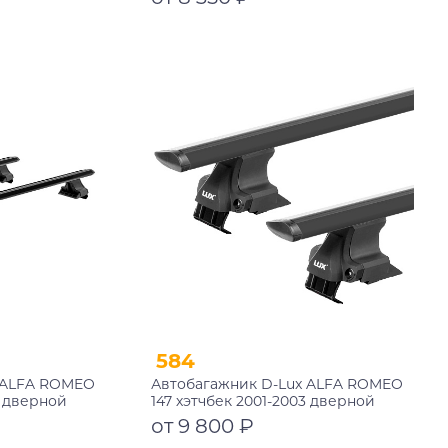
замком
Подробнее
584
 ALFA ROMEO
Автобагажник D-Lux ALFA ROMEO
3 дверной
147 хэтчбек 2001-2003 дверной
черный с
проем аэро-трэвэл черный
от 9 800 ₽