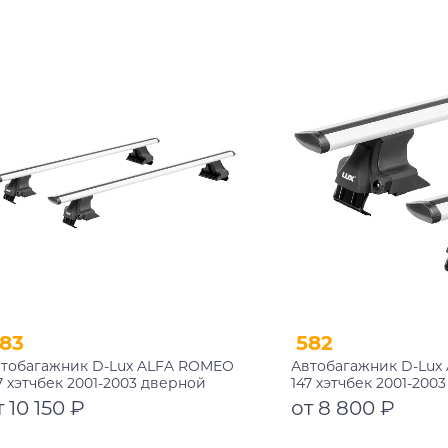
Подробнее
Подробнее
83
582
тобагажник D-Lux ALFA ROMEO
Автобагажник D-Lux
7 хэтчбек 2001-2003 дверной
147 хэтчбек 2001-200
оем аэро-трэвэл с замком
проем аэро-трэвэл
т 10 150 ₽
от 8 800 ₽