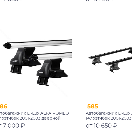
Подробнее
Подробнее
86
585
тобагажник D-Lux ALFA ROMEO
Автобагажник D-Lux
7 хэтчбек 2001-2003 дверной
147 хэтчбек 2001-200
роем аэродинамический
проем аэро-трэвэл 
т 7 000 ₽
от 10 650 ₽
замком