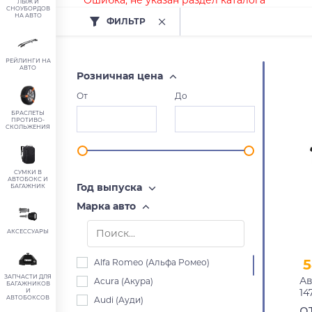
Ошибка, не указан раздел каталога
ЛЫЖ И
СНОУБОРДОВ
НА АВТО
ФИЛЬТР
РЕЙЛИНГИ НА
АВТО
Розничная цена
От
До
БРАСЛЕТЫ
ПРОТИВО-
СКОЛЬЖЕНИЯ
СУМКИ В
АВТОБОКС И
Год выпуска
БАГАЖНИК
Марка авто
АКСЕССУАРЫ
5
Alfa Romeo (Альфа Ромео)
ЗАПЧАСТИ ДЛЯ
Ав
Acura (Акура)
БАГАЖНИКОВ
14
И
АВТОБОКСОВ
Audi (Ауди)
пр
о