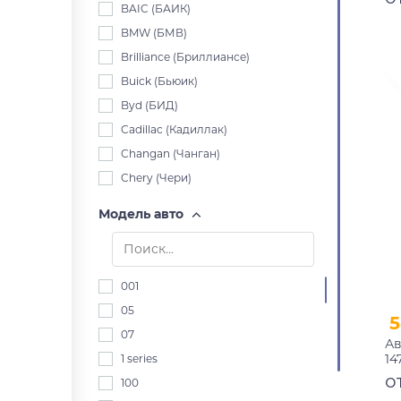
BAIC (БАИК)
BMW (БМВ)
Brilliance (Бриллиансе)
Buick (Бьюик)
Byd (БИД)
Cadillac (Кадиллак)
Changan (Чанган)
Chery (Чери)
Chevrolet (Шевроле)
Модель авто
Chrysler (Крайслер)
Citroen (Ситроен)
Dacia (Дача)
001
Daewoo (Дэу)
05
5
Daihatsu (Дайхацу)
07
Ав
Datsun (Датсун)
14
1 series
Derways (Дервейс)
п
о
100
Dodge (Додж)