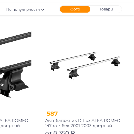
Фото
Товары
По популярности
587
 ALFA ROMEO
Автобагажник D-Lux ALFA ROMEO
3 дверной
147 хэтчбек 2001-2003 дверной
ый
проем аэродинамический с
от 8 350 ₽