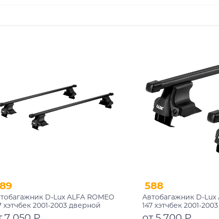
89
588
тобагажник D-Lux ALFA ROMEO
Автобагажник D-Lux
7 хэтчбек 2001-2003 дверной
147 хэтчбек 2001-200
оем прямоугольный с замком
проем прямоугольн
т 7 050 ₽
от 5 700 ₽