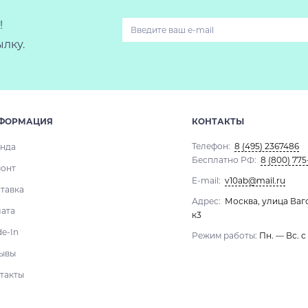
!
лку.
ФОРМАЦИЯ
КОНТАКТЫ
Телефон:
8 (495) 2367486
нда
Бесплатно РФ:
8 (800) 775
онт
E-mail:
v10ab@mail.ru
тавка
Адрес:
Москва, улица Ваг
ата
к3
de-In
Режим работы:
Пн. — Вс. с
ывы
такты