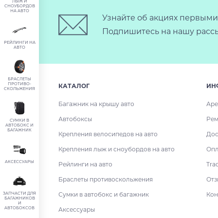
ЛЫЖ И
СНОУБОРДОВ
НА АВТО
Узнайте об акциях первыми
Подпишитесь на нашу рассы
РЕЙЛИНГИ НА
АВТО
БРАСЛЕТЫ
ПРОТИВО-
КАТАЛОГ
ИН
СКОЛЬЖЕНИЯ
Багажник на крышу авто
Аре
Автобоксы
Рем
СУМКИ В
АВТОБОКС И
БАГАЖНИК
Крепления велосипедов на авто
Дос
Крепления лыж и сноубордов на авто
Опл
АКСЕССУАРЫ
Рейлинги на авто
Tra
Браслеты противоскольжения
Отз
ЗАПЧАСТИ ДЛЯ
Сумки в автобокс и багажник
Кон
БАГАЖНИКОВ
И
АВТОБОКСОВ
Аксессуары