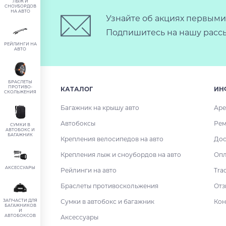
ЛЫЖ И
СНОУБОРДОВ
НА АВТО
Узнайте об акциях первыми
Подпишитесь на нашу рассы
РЕЙЛИНГИ НА
АВТО
БРАСЛЕТЫ
ПРОТИВО-
КАТАЛОГ
ИН
СКОЛЬЖЕНИЯ
Багажник на крышу авто
Аре
Автобоксы
Рем
СУМКИ В
АВТОБОКС И
БАГАЖНИК
Крепления велосипедов на авто
Дос
Крепления лыж и сноубордов на авто
Опл
АКСЕССУАРЫ
Рейлинги на авто
Tra
Браслеты противоскольжения
Отз
ЗАПЧАСТИ ДЛЯ
Сумки в автобокс и багажник
Кон
БАГАЖНИКОВ
И
АВТОБОКСОВ
Аксессуары