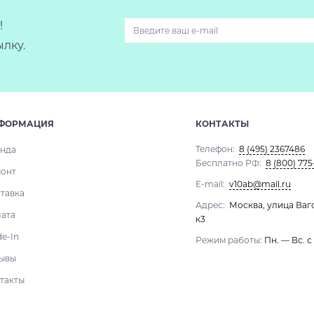
!
лку.
ФОРМАЦИЯ
КОНТАКТЫ
Телефон:
8 (495) 2367486
нда
Бесплатно РФ:
8 (800) 775
онт
E-mail:
v10ab@mail.ru
тавка
Адрес:
Москва, улица Ваг
ата
к3
de-In
Режим работы:
Пн. — Вс. с
ывы
такты