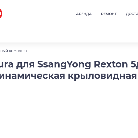
АРЕНДА
РЕМОНТ
ДОСТ
ный комплект
a для SsangYong Rexton 5дв
динамическая крыловидная 