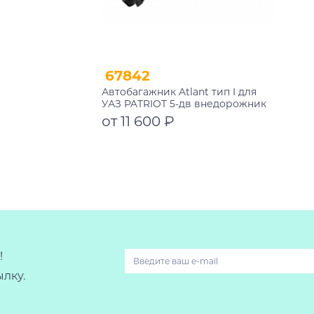
67842
Автобагажник Atlant тип I для
УАЗ PATRIOT 5-дв внедорожник
2005-2023 рейлинги черные дуги
от 11 600 ₽
1050/1050 мм 10002+11117+11117
Подробнее
!
лку.