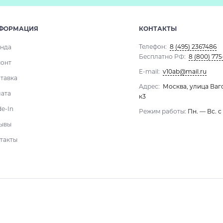
ФОРМАЦИЯ
КОНТАКТЫ
Телефон:
8 (495) 2367486
нда
Бесплатно РФ:
8 (800) 775
онт
E-mail:
v10ab@mail.ru
тавка
Адрес:
Москва, улица Ваг
ата
к3
de-In
Режим работы:
Пн. — Вс. с
ывы
такты