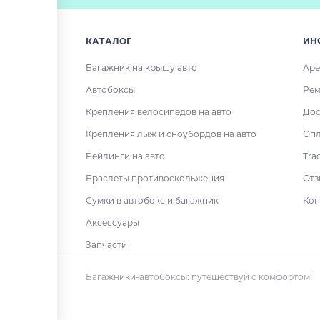
КАТАЛОГ
ИН
Багажник на крышу авто
Аре
Автобоксы
Рем
Крепления велосипедов на авто
Дос
Крепления лыж и сноубордов на авто
Опл
Рейлинги на авто
Tra
Браслеты противоскольжения
Отз
Сумки в автобокс и багажник
Кон
Аксессуары
Запчасти
Багажники-автобоксы: путешествуй с комфортом!