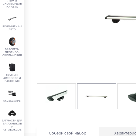
ЛЫЖ И
СНОУБОРДОВ
НА АВТО
РЕЙЛИНГИ НА
АВТО
БРАСЛЕТЫ
ПРОТИВО-
СКОЛЬЖЕНИЯ
СУМКИ В
АВТОБОКС И
БАГАЖНИК
АКСЕССУАРЫ
ЗАПЧАСТИ ДЛЯ
БАГАЖНИКОВ
И
АВТОБОКСОВ
Собери свой набор
Характери