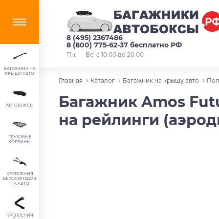
8 (495) 2367486
8 (800) 775-62-37 бесплатно РФ
Пн. — Вс. с 10.00 до 20.00
БАГАЖНИК НА
КРЫШУ АВТО
Главная
Каталог
Багажник на крышу авто
Пол
Багажник Amos Futur
АВТОБОКСЫ
на рейлинги (аэро
ГРУЗОВЫЕ
КОРЗИНЫ
КРЕПЛЕНИЯ
ВЕЛОСИПЕДОВ
НА АВТО
КРЕПЛЕНИЯ