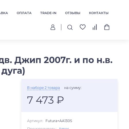
АВКА
ОПЛАТА
TRADE-IN
ОТЗЫВЫ
КОНТАКТЫ
. Джип 2007г. и по н.в.
дуга)
В наборе 2 товара
на сумму:
7 473 ₽
Артикул:
Futura+AA130S
Производитель:
Amos