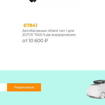
67841
Автобагажник Atlant тип I для
ZOTYE T600 5-дв внедорожник
2013-2021 рейлинги черные дуги
от 10 600 ₽
910/910 мм 10002+11115+11115
Подробнее
Подписаться