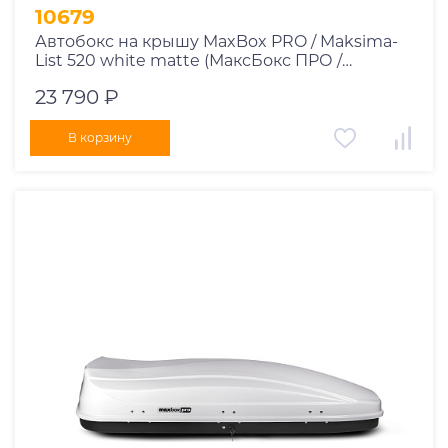
10679
Автобокс на крышу MaxBox PRO / Maksima-
List 520 white matte (МаксБокс ПРО /
Максима-Лист 520 белый матовый)
23 790 ₽
В корзину