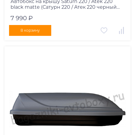
Автобокс на крышу Saturn 220 / Atek 220
black matte (Сатурн 220 / Атек 220 черный
матовый)
7 990 ₽
В корзину