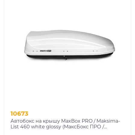
10673
Автобокс на крышу MaxBox PRO / Maksima-
List 460 white glossy (МаксБокс ПРО /
Максима-Лист 460 белый глянцевый)