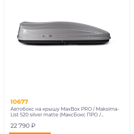
10677
Автобокс на крышу MaxBox PRO / Maksima-
List 520 silver matte (МаксБокс ПРО /
Максима-Лист 520 серый матовый)
22 790 ₽