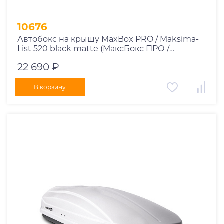
10676
Автобокс на крышу MaxBox PRO / Maksima-
List 520 black matte (МаксБокс ПРО /
Максима-Лист 520 чёрный матовый)
22 690 ₽
В корзину