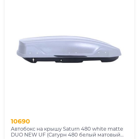
От
До
Производитель
.Atlant
.ED
.Inno
.Lux
.MaxBox
.Neumann
.Saturn
10690
.Sotra
Автобокс на крышу Saturn 480 white matte
.Terra Drive
DUO NEW UF (Сатурн 480 белый матовый
.Thule