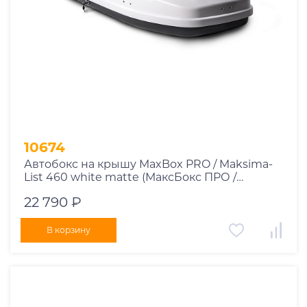
10674
Автобокс на крышу MaxBox PRO / Maksima-
List 460 white matte (МаксБокс ПРО /
Максима-Лист 460 белый матовый)
22 790 ₽
В корзину