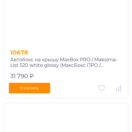
10678
Автобокс на крышу MaxBox PRO / Maksima-
List 520 white glossy (МаксБокс ПРО /
Максима-Лист 520 белый глянцевый)
31 790 ₽
В корзину