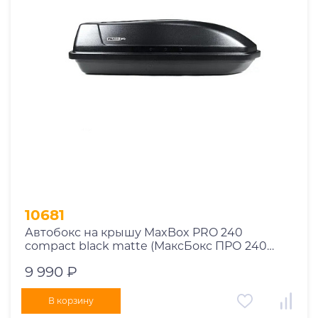
10681
Автобокс на крышу MaxBox PRO 240
compact black matte (МаксБокс ПРО 240
компакт черный матовый)
9 990 ₽
В корзину