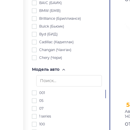
BAIC (БАИК)
BMW (БМВ)
Brilliance (Бриллиансе)
Buick (Бьюик)
Byd (БИД)
Cadillac (Кадиллак)
Changan (Чанган)
Chery (Чери)
Chevrolet (Шевроле)
Модель авто
Chrysler (Крайслер)
Citroen (Ситроен)
Dacia (Дача)
001
Daewoo (Дэу)
05
5
Daihatsu (Дайхацу)
07
Ав
Datsun (Датсун)
14
1 series
Derways (Дервейс)
п
о
100
Dodge (Додж)