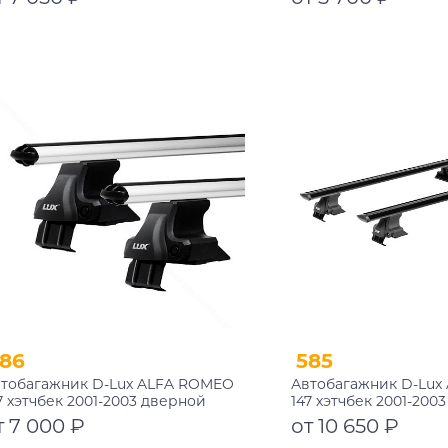
Подробнее
Подробнее
86
585
тобагажник D-Lux ALFA ROMEO
Автобагажник D-Lux
7 хэтчбек 2001-2003 дверной
147 хэтчбек 2001-200
роем аэродинамический
проем аэро-трэвэл 
т 7 000 ₽
от 10 650 ₽
замком