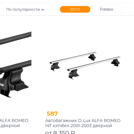
Фото
Товары
По популярности
587
 ALFA ROMEO
Автобагажник D-Lux ALFA ROMEO
3 дверной
147 хэтчбек 2001-2003 дверной
ый
проем аэродинамический с
от 8 350 ₽