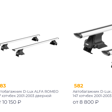
Подробнее
Подробнее
83
582
тобагажник D-Lux ALFA ROMEO
Автобагажник D-Lux
7 хэтчбек 2001-2003 дверной
147 хэтчбек 2001-200
оем аэро-трэвэл с замком
проем аэро-трэвэл
т 10 150 ₽
от 8 800 ₽