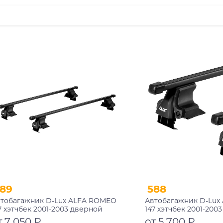
89
588
тобагажник D-Lux ALFA ROMEO
Автобагажник D-Lux
7 хэтчбек 2001-2003 дверной
147 хэтчбек 2001-200
оем прямоугольный с замком
проем прямоугольн
т 7 050 ₽
от 5 700 ₽