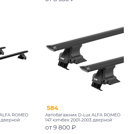
замком
Подробнее
584
 ALFA ROMEO
Автобагажник D-Lux ALFA ROMEO
3 дверной
147 хэтчбек 2001-2003 дверной
черный с
проем аэро-трэвэл черный
от 9 800 ₽