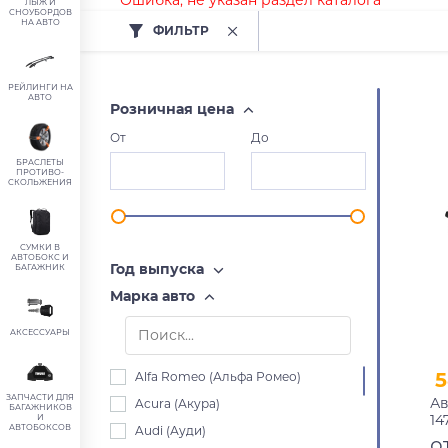
Ошибка, не указан раздел каталога
ЛЫЖ И
СНОУБОРДОВ
НА АВТО
ФИЛЬТР
РЕЙЛИНГИ НА
АВТО
Розничная цена
От
До
БРАСЛЕТЫ
ПРОТИВО-
СКОЛЬЖЕНИЯ
СУМКИ В
АВТОБОКС И
Год выпуска
БАГАЖНИК
Марка авто
АКСЕССУАРЫ
5
Alfa Romeo (Альфа Ромео)
ЗАПЧАСТИ ДЛЯ
Ав
Acura (Акура)
БАГАЖНИКОВ
14
И
АВТОБОКСОВ
Audi (Ауди)
пр
о