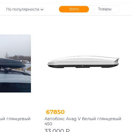
Фото
Товары
По популярности
67850
рый глянцевый
Автобокс Avag V белый глянцевый
450
33 000 ₽