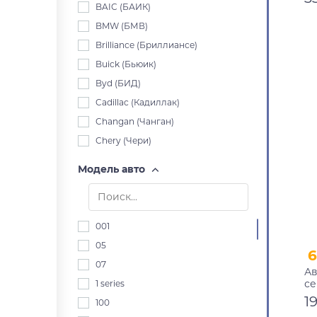
BAIC (БАИК)
BMW (БМВ)
Brilliance (Бриллиансе)
Buick (Бьюик)
Byd (БИД)
Cadillac (Кадиллак)
Changan (Чанган)
Chery (Чери)
Chevrolet (Шевроле)
Модель авто
Chrysler (Крайслер)
Citroen (Ситроен)
Dacia (Дача)
001
Daewoo (Дэу)
05
Daihatsu (Дайхацу)
07
Ав
Datsun (Датсун)
с
1 series
Derways (Дервейс)
1
100
Dodge (Додж)