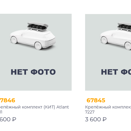
В корзину
В корзину
67846
67845
епёжный комплект (КИТ) Atlant
Крепёжный комплект 
11
7227
 600 ₽
3 600 ₽