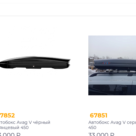
7852
67851
тобокс Avag V чёрный
Автобокс Avag V се
янцевый 450
450
3 000 ₽
33 000 ₽