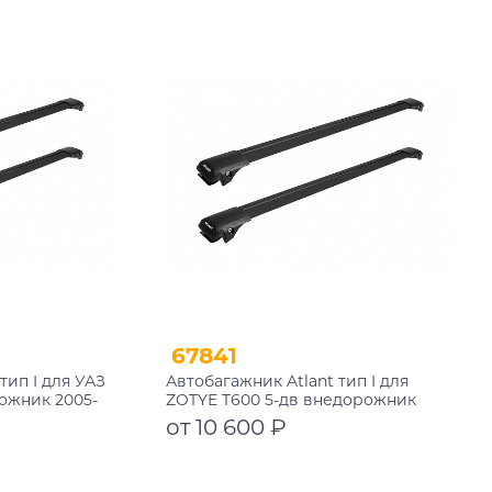
В корзину
67841
тип I для УАЗ
Автобагажник Atlant тип I для
ожник 2005-
ZOTYE T600 5-дв внедорожник
ые дуги
2013-2021 рейлинги черные дуги
от 10 600 ₽
17+11117
910/910 мм 10002+11115+11115
Подробнее