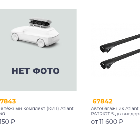
В корзину
В корзину
7843
67842
епёжный комплект (КИТ) Atlant
Автобагажник Atlant 
40
PATRIOT 5-дв внедор
2023 рейлинги черн
 150 ₽
от 11 600 ₽
1050/1050 мм 10002+111
В корзину
Подробнее