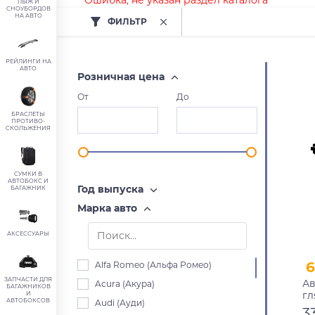
Ошибка, не указан раздел каталога
ЛЫЖ И
СНОУБОРДОВ
НА АВТО
ФИЛЬТР
РЕЙЛИНГИ НА
АВТО
Розничная цена
От
До
БРАСЛЕТЫ
ПРОТИВО-
СКОЛЬЖЕНИЯ
СУМКИ В
АВТОБОКС И
Год выпуска
БАГАЖНИК
Марка авто
АКСЕССУАРЫ
6
Alfa Romeo (Альфа Ромео)
ЗАПЧАСТИ ДЛЯ
Ав
Acura (Акура)
БАГАЖНИКОВ
гл
И
АВТОБОКСОВ
Audi (Ауди)
3