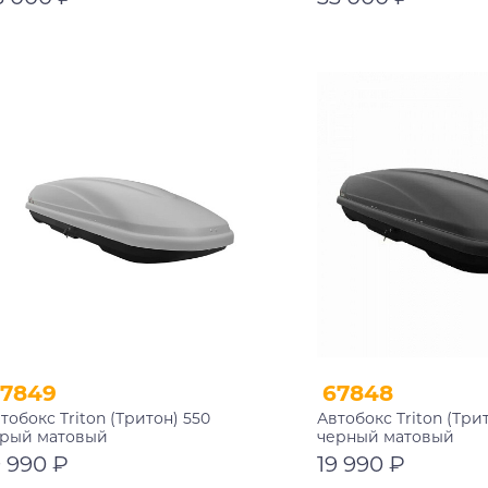
В корзину
В корзину
67849
67848
тобокс Triton (Тритон) 550
Автобокс Triton (Три
ерый матовый
черный матовый
9 990 ₽
19 990 ₽