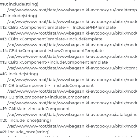
#10: include(string)

	/var/www/www-root/data/www/bagazniki-avtoboxy.ru/local/templates/furniture/components/bitrix/catalog/main/section.php:80

#11: include(string)

	/var/www/www-root/data/www/bagazniki-avtoboxy.ru/bitrix/modules/main/classes/general/component_template.php:790

#12: CBitrixComponentTemplate->__IncludePHPTemplate

	/var/www/www-root/data/www/bagazniki-avtoboxy.ru/bitrix/modules/main/classes/general/component_template.php:885

#13: CBitrixComponentTemplate->IncludeTemplate

	/var/www/www-root/data/www/bagazniki-avtoboxy.ru/bitrix/modules/main/classes/general/component.php:784

#14: CBitrixComponent->showComponentTemplate

	/var/www/www-root/data/www/bagazniki-avtoboxy.ru/bitrix/modules/main/classes/general/component.php:724

#15: CBitrixComponent->includeComponentTemplate

	/var/www/www-root/data/www/bagazniki-avtoboxy.ru/bitrix/components/bitrix/catalog/component.php:331

#16: include(string)

	/var/www/www-root/data/www/bagazniki-avtoboxy.ru/bitrix/modules/main/classes/general/component.php:615

#17: CBitrixComponent->__includeComponent

	/var/www/www-root/data/www/bagazniki-avtoboxy.ru/bitrix/modules/main/classes/general/component.php:692

#18: CBitrixComponent->includeComponent

	/var/www/www-root/data/www/bagazniki-avtoboxy.ru/bitrix/modules/main/classes/general/main.php:1188

#19: CAllMain->IncludeComponent

	/var/www/www-root/data/www/bagazniki-avtoboxy.ru/catalog/index.php:7

#20: include_once(string)

	/var/www/www-root/data/www/bagazniki-avtoboxy.ru/bitrix/modules/main/include/urlrewrite.php:128

#21: include_once(string)
