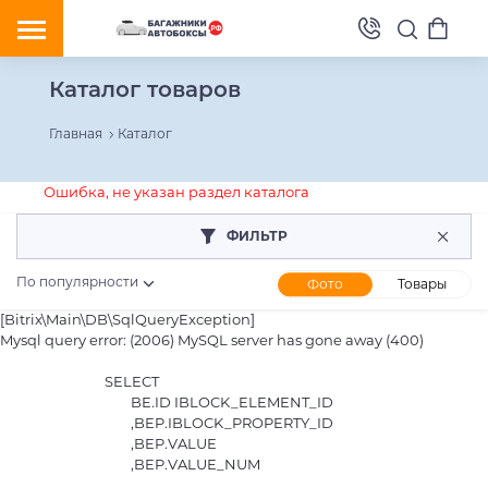
Каталог товаров
Главная
Каталог
Ошибка, не указан раздел каталога
ФИЛЬТР
По популярности
Фото
Товары
[Bitrix\Main\DB\SqlQueryException] 

Mysql query error: (2006) MySQL server has gone away (400)

				SELECT

					BE.ID IBLOCK_ELEMENT_ID

					,BEP.IBLOCK_PROPERTY_ID

					,BEP.VALUE

					,BEP.VALUE_NUM
