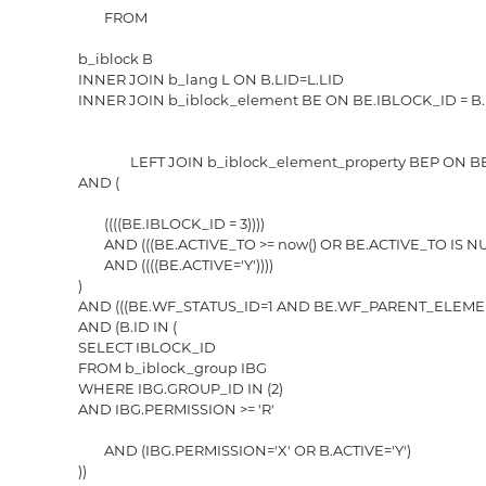
				FROM

			b_iblock B

			INNER JOIN b_lang L ON B.LID=L.LID

			INNER JOIN b_iblock_element BE ON BE.IBLOCK_ID = B.ID

					LEFT JOIN b_iblock_element_property BEP ON BEP.IBLOCK_ELEMENT_ID = BE.ID AND BEP.IBLOCK_PROPERTY_ID IN (4, 5, 7, 8, 9, 10, 11, 12, 13, 14, 15, 59, 60, 61, 62, 66, 67, 68, 70, 71, 72, 73, 84)WHERE 1=1 

			AND (

				((((BE.IBLOCK_ID = 3))))

				AND (((BE.ACTIVE_TO >= now() OR BE.ACTIVE_TO IS NULL) AND (BE.ACTIVE_FROM <= now() OR BE.ACTIVE_FROM IS NULL)))

				AND ((((BE.ACTIVE='Y'))))

			)

			AND (((BE.WF_STATUS_ID=1 AND BE.WF_PARENT_ELEMENT_ID IS NULL)))

			AND (B.ID IN (

			SELECT IBLOCK_ID

			FROM b_iblock_group IBG

			WHERE IBG.GROUP_ID IN (2)

			AND IBG.PERMISSION >= 'R'

				AND (IBG.PERMISSION='X' OR B.ACTIVE='Y')

			))
