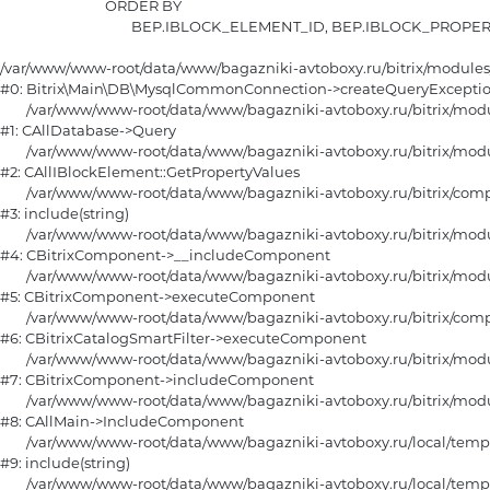
				ORDER BY

					BEP.IBLOCK_ELEMENT_ID, BEP.IBLOCK_PROPERTY_ID, BEP.ID

/var/www/www-root/data/www/bagazniki-avtoboxy.ru/bitrix/module
#0: Bitrix\Main\DB\MysqlCommonConnection->createQueryExceptio
	/var/www/www-root/data/www/bagazniki-avtoboxy.ru/bitrix/modules/main/classes/general/database.php:670

#1: CAllDatabase->Query

	/var/www/www-root/data/www/bagazniki-avtoboxy.ru/bitrix/modules/iblock/classes/general/iblockelement.php:6376

#2: CAllIBlockElement::GetPropertyValues

	/var/www/www-root/data/www/bagazniki-avtoboxy.ru/bitrix/components/bitrix/catalog.smart.filter/component.php:174

#3: include(string)

	/var/www/www-root/data/www/bagazniki-avtoboxy.ru/bitrix/modules/main/classes/general/component.php:615

#4: CBitrixComponent->__includeComponent

	/var/www/www-root/data/www/bagazniki-avtoboxy.ru/bitrix/modules/main/classes/general/component.php:105

#5: CBitrixComponent->executeComponent

	/var/www/www-root/data/www/bagazniki-avtoboxy.ru/bitrix/components/bitrix/catalog.smart.filter/class.php:151

#6: CBitrixCatalogSmartFilter->executeComponent

	/var/www/www-root/data/www/bagazniki-avtoboxy.ru/bitrix/modules/main/classes/general/component.php:668

#7: CBitrixComponent->includeComponent

	/var/www/www-root/data/www/bagazniki-avtoboxy.ru/bitrix/modules/main/classes/general/main.php:1188

#8: CAllMain->IncludeComponent

	/var/www/www-root/data/www/bagazniki-avtoboxy.ru/local/templates/furniture/components/bitrix/catalog/main/section_horizontal/fiter.php:15

#9: include(string)

	/var/www/www-root/data/www/bagazniki-avtoboxy.ru/local/templates/furniture/components/bitrix/catalog/main/section_horizontal.php:108
