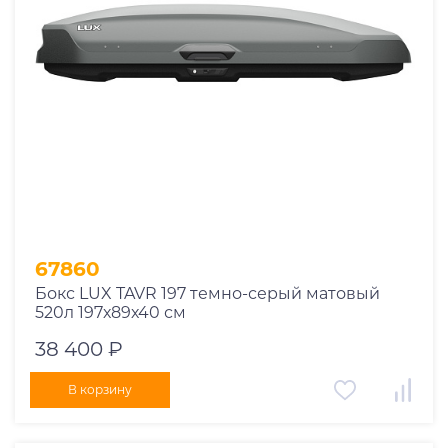
Производитель
.ED
.Inno
.Lux
.MaxBox
.Saturn
.Sotra
.Thule
67860
.Triton
Бокс LUX TAVR 197 темно-серый матовый
.Turtle
520л 197х89х40 см
.Евродеталь
38 400 ₽
Страна
В корзину
Цвет
Ширина, см
Высота, см