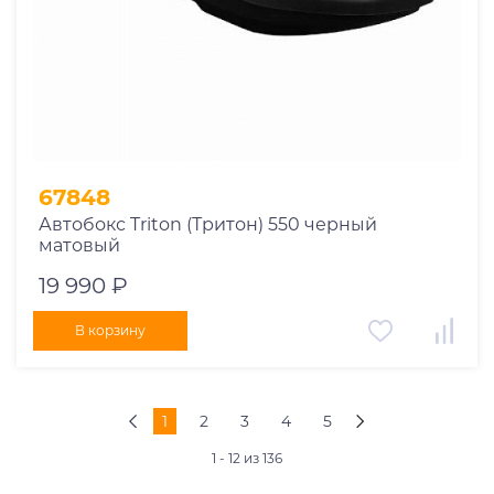
67848
Автобокс Triton (Тритон) 550 черный
матовый
19 990 ₽
В корзину
1
2
3
4
5
1 - 12 из 136