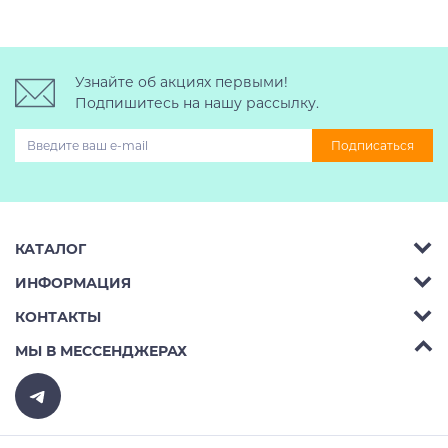
Узнайте об акциях первыми!
Подпишитесь на нашу рассылку.
Подписаться
КАТАЛОГ
ИНФОРМАЦИЯ
Багажник на крышу авто
КОНТАКТЫ
Аренда
Автобоксы
Телефон:
8 (495) 2367486
МЫ В МЕССЕНДЖЕРАХ
Ремонт
Крепления велосипедов на авто
Бесплатно РФ:
8 (800) 775-62-37
Доставка
Крепления лыж и сноубордов на авто
E-mail:
v10ab@mail.ru
Оплата
Рейлинги на авто