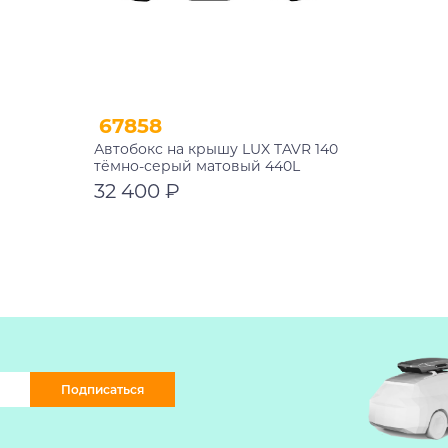
67858
Автобокс на крышу LUX TAVR 140
тёмно-серый матовый 440L
1420х910х450
32 400 ₽
В корзину
Подписаться