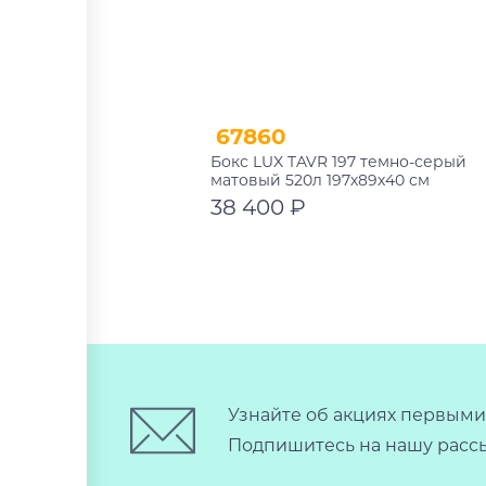
67860
Бокс LUX TAVR 197 темно-серый
матовый 520л 197х89х40 см
38 400 ₽
В корзину
Узнайте об акциях первыми
Подпишитесь на нашу рассы