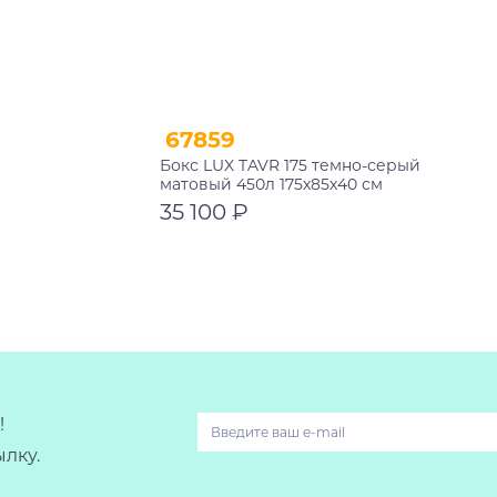
67859
Бокс LUX TAVR 175 темно-серый
матовый 450л 175x85x40 см
35 100 ₽
В корзину
!
лку.