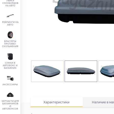
ЛЫЖ И
СНОУБОРДОВ
НА АВТО
РЕЙЛИНГИ НА
АВТО
БРАСЛЕТЫ
ПРОТИВО-
СКОЛЬЖЕНИЯ
СУМКИ В
АВТОБОКС И
БАГАЖНИК
АКСЕССУАРЫ
ЗАПЧАСТИ ДЛЯ
Характеристики
Наличие в ма
БАГАЖНИКОВ
И
АВТОБОКСОВ