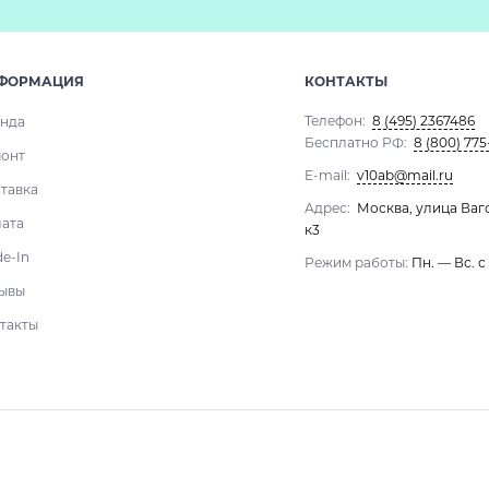
ФОРМАЦИЯ
КОНТАКТЫ
Телефон:
8 (495) 2367486
нда
Бесплатно РФ:
8 (800) 775
онт
E-mail:
v10ab@mail.ru
тавка
Адрес:
Москва, улица Ваг
ата
к3
de-In
Режим работы:
Пн. — Вс. с
ывы
такты