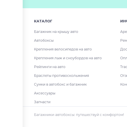
КАТАЛОГ
ИН
Багажник на крышу авто
Аре
Автобоксы
Рем
Крепления велосипедов на авто
Дос
Крепления лыж и сноубордов на авто
Опл
Рейлинги на авто
Tra
Браслеты противоскольжения
Отз
Сумки в автобокс и багажник
Кон
Аксессуары
Запчасти
Багажники-автобоксы: путешествуй с комфортом!