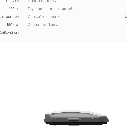
TR 460 S
Производитель
460 л.
Грузоподъемность автобокса
стороннее
Способ крепления
U
180 см.
Серия автобокса
0х80х42 см