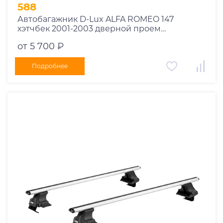
1995
588
1994
Автобагажник D-Lux ALFA ROMEO 147
хэтчбек 2001-2003 дверной проем
1993
прямоугольный
1992
от 5 700 ₽
1991
Подробнее
1990
1989
1988
1987
1986
1985
1984
1983
1982
1981
1980
1979