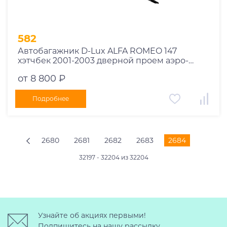
582
Автобагажник D-Lux ALFA ROMEO 147
хэтчбек 2001-2003 дверной проем аэро-
трэвэл
от 8 800 ₽
Подробнее
2680
2681
2682
2683
2684
32197 - 32204 из 32204
Узнайте об акциях первыми!
Подпишитесь на нашу рассылку.