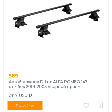
Год выпуска
2025
2024
2023
2022
2021
2020
2019
589
2018
Автобагажник D-Lux ALFA ROMEO 147
2017
хэтчбек 2001-2003 дверной проем
2016
прямоугольный с замком
от 7 050 ₽
2015
2014
Подробнее
Марка авто
2013