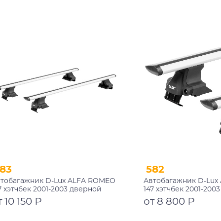
Подробнее
Подробнее
83
582
тобагажник D-Lux ALFA ROMEO
Автобагажник D-Lux
7 хэтчбек 2001-2003 дверной
147 хэтчбек 2001-200
оем аэро-трэвэл с замком
проем аэро-трэвэл
т 10 150 ₽
от 8 800 ₽