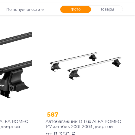
Фото
Товары
По популярности
587
 ALFA ROMEO
Автобагажник D-Lux ALFA ROMEO
3 дверной
147 хэтчбек 2001-2003 дверной
ый
проем аэродинамический с
от 8 350 ₽