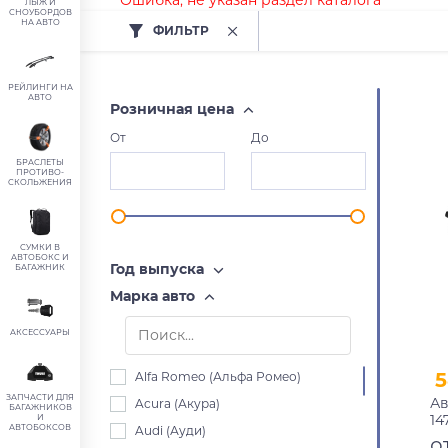
Ошибка, не указан раздел каталога
ЛЫЖ И
СНОУБОРДОВ
НА АВТО
ФИЛЬТР
РЕЙЛИНГИ НА
АВТО
Розничная цена
От
До
БРАСЛЕТЫ
ПРОТИВО-
СКОЛЬЖЕНИЯ
СУМКИ В
АВТОБОКС И
Год выпуска
БАГАЖНИК
Марка авто
АКСЕССУАРЫ
5
Alfa Romeo (Альфа Ромео)
ЗАПЧАСТИ ДЛЯ
Ав
Acura (Акура)
БАГАЖНИКОВ
14
И
АВТОБОКСОВ
Audi (Ауди)
пр
о