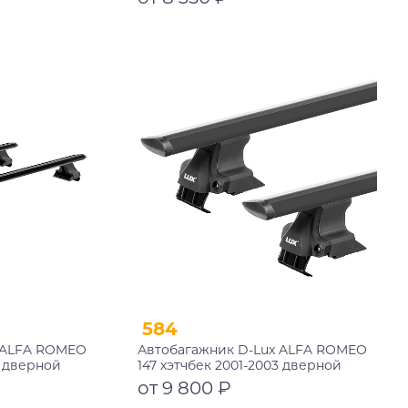
замком
Подробнее
584
 ALFA ROMEO
Автобагажник D-Lux ALFA ROMEO
3 дверной
147 хэтчбек 2001-2003 дверной
черный с
проем аэро-трэвэл черный
от 9 800 ₽