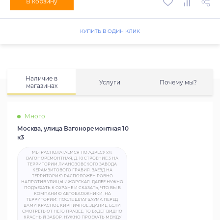
В корзину
КУПИТЬ В ОДИН КЛИК
Наличие в
Услуги
Почему мы?
магазинах
Много
Москва, улица Вагоноремонтная 10
к3
МЫ РАСПОЛАГАЕМСЯ ПО АДРЕСУ УЛ.
ВАГОНОРЕМОНТНАЯ, Д. 10 СТРОЕНИЕ 3 НА
ТЕРРИТОРИИ ЛИАНОЗОВСКОГО ЗАВОДА
КЕРАМЗИТОВОГО ГРАВИЯ. ЗАЕЗД НА
ТЕРРИТОРИЮ РАСПОЛОЖЕН РОВНО
НАПРОТИВ УЛИЦЫ ИЖОРСКАЯ. ДАЛЕЕ НУЖНО
ПОДЪЕХАТЬ К ОХРАНЕ И СКАЗАТЬ, ЧТО ВЫ В
КОМПАНИЮ АВТОБАГАЖНИКИ. НА
ТЕРРИТОРИИ: ПОСЛЕ ШЛАГБАУМА ПЕРЕД
ВАМИ КРАСНОЕ КИРПИЧНОЕ ЗДАНИЕ, ЕСЛИ
СМОТРЕТЬ ОТ НЕГО ПРАВЕЕ, ТО БУДЕТ ВИДНО
КРАСНЫЙ ЗАБОР. НУЖНО ПРОЕХАТЬ МЕЖДУ