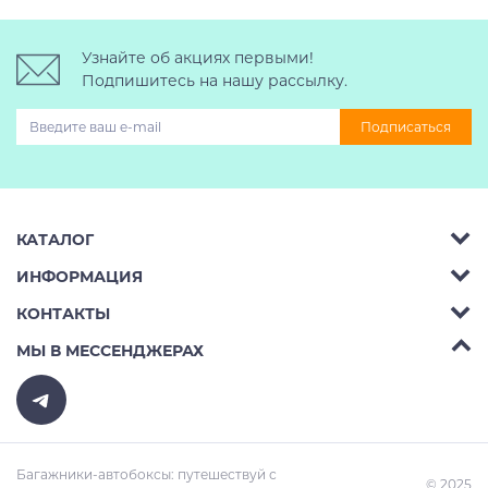
Узнайте об акциях первыми!
Подпишитесь на нашу рассылку.
Подписаться
КАТАЛОГ
ИНФОРМАЦИЯ
Багажник на крышу авто
КОНТАКТЫ
Аренда
Автобоксы
Телефон:
8 (495) 2367486
МЫ В МЕССЕНДЖЕРАХ
Ремонт
Крепления велосипедов на авто
Бесплатно РФ:
8 (800) 775-62-37
Доставка
Крепления лыж и сноубордов на авто
E-mail:
v10ab@mail.ru
Оплата
Рейлинги на авто
Адрес:
Москва, улица Вагоноремонтная 10 к3
Багажники-автобоксы: путешествуй с
Trade-In
© 2025