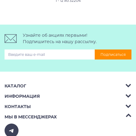
1 - 12 из 32204
Узнайте об акциях первыми!
Подпишитесь на нашу рассылку.
Подписаться
КАТАЛОГ
ИНФОРМАЦИЯ
Багажник на крышу авто
КОНТАКТЫ
Аренда
Автобоксы
Телефон:
8 (495) 2367486
МЫ В МЕССЕНДЖЕРАХ
Ремонт
Крепления велосипедов на авто
Бесплатно РФ:
8 (800) 775-62-37
Доставка
Крепления лыж и сноубордов на авто
E-mail:
v10ab@mail.ru