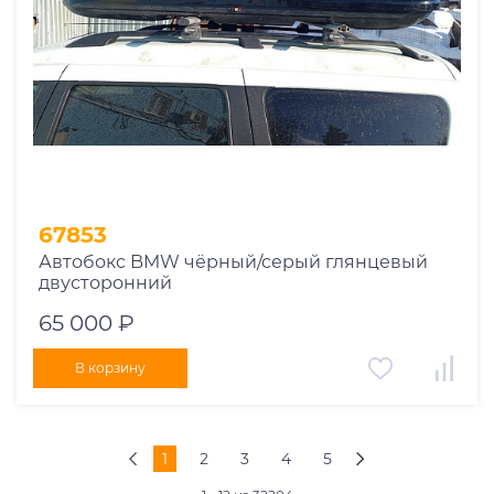
67853
Автобокс BMW чёрный/серый глянцевый
двусторонний
65 000 ₽
В корзину
1
2
3
4
5