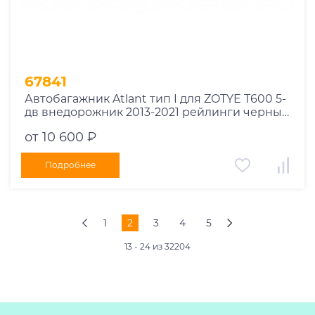
67841
Автобагажник Atlant тип I для ZOTYE T600 5-
дв внедорожник 2013-2021 рейлинги черные
дуги 910/910 мм 10002+11115+11115
от 10 600 ₽
Подробнее
1
2
3
4
5
13 - 24 из 32204