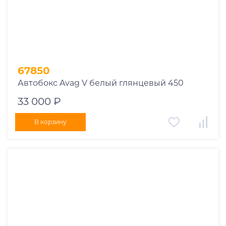
1978
1977
1976
1975
1955
1956
67850
1957
Автобокс Avag V белый глянцевый 450
1958
33 000 ₽
1959
1960
В корзину
1961
1962
1963
1964
1965
1966
1967
1968