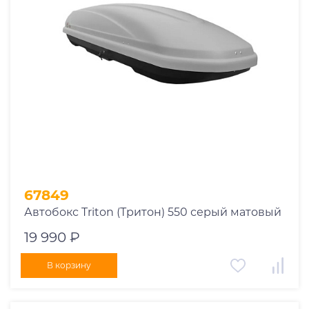
1969
1970
1971
1972
1973
1974
2026
67849
Автобокс Triton (Тритон) 550 серый матовый
19 990 ₽
В корзину