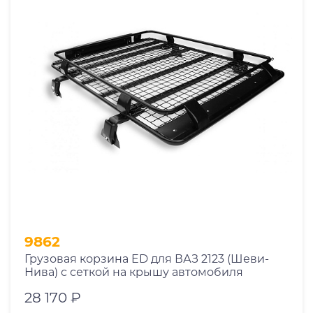
Производитель
.Amos
.Atlant
.ED
.Mont Blanc
.PT Group
.Saturn
.Thule
9862
Страна
Грузовая корзина ED для ВАЗ 2123 (Шеви-
Нива) с сеткой на крышу автомобиля
Цвет
28 170 ₽