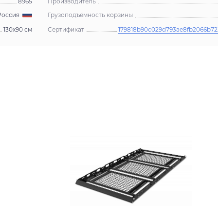
8965
Производитель
Грузоподъёмность корзины
Россия
130x90 см
Сертификат
179818b90c029d793ae8fb2066b72