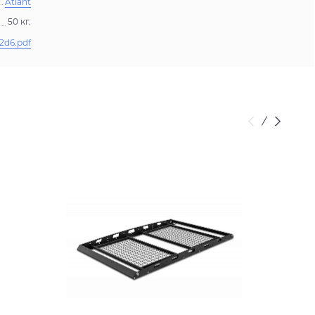
Atlant
50 кг.
2d6.pdf