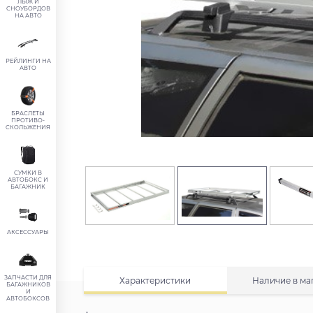
ЛЫЖ И
СНОУБОРДОВ
НА АВТО
РЕЙЛИНГИ НА
АВТО
БРАСЛЕТЫ
ПРОТИВО-
СКОЛЬЖЕНИЯ
СУМКИ В
АВТОБОКС И
БАГАЖНИК
АКСЕССУАРЫ
ЗАПЧАСТИ ДЛЯ
Характеристики
Наличие в ма
БАГАЖНИКОВ
И
АВТОБОКСОВ