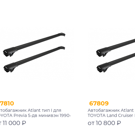
Подробнее
Подробнее
7810
67809
тобагажник Atlant тип I для
Автобагажник Atlant 
YOTA Previa 5-дв минивэн 1990-
TOYOTA Land Cruiser 
00 рейлинги черные дуги
внедорожник 2013-2
т 11 000 ₽
от 10 800 ₽
0/970 мм 10002+11116+11116
черные дуги 970/910
10002+11116+11115