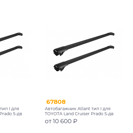
Подробнее
67808
тип I для
Автобагажник Atlant тип I для
Prado 5-дв
TOYOTA Land Cruiser Prado 5-дв
023 рейлинги
внедорожник 2009-2013, 2013-2017,
от 10 600 ₽
 мм
2017-2020, 2020-2023 рейлинги
черные дуги 910/910 мм