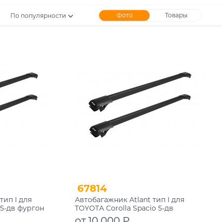
Фото
Товары
По популярности
67814
тип I для
Автобагажник Atlant тип I для
5-дв фургон
TOYOTA Corolla Spacio 5-дв
0 рейлинги
минивэн 1997-2001 рейлинги
от 10 000 ₽