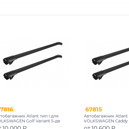
7816
67815
тобагажник Atlant тип I для
Автобагажник Atlant 
LKSWAGEN Golf Variant 5-дв
VOLKSWAGEN Caddy 
иверсал 1991-2000 рейлинги
2004- 2015, 2015-202
т 10 000 ₽
от 10 600 ₽