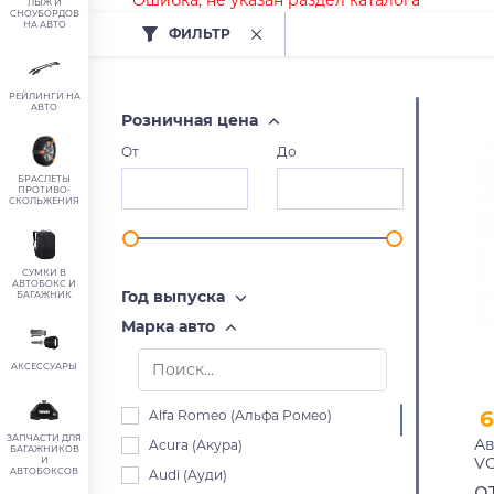
Ошибка, не указан раздел каталога
ЛЫЖ И
СНОУБОРДОВ
НА АВТО
ФИЛЬТР
РЕЙЛИНГИ НА
АВТО
Розничная цена
От
До
БРАСЛЕТЫ
ПРОТИВО-
СКОЛЬЖЕНИЯ
СУМКИ В
АВТОБОКС И
Год выпуска
БАГАЖНИК
Марка авто
АКСЕССУАРЫ
6
Alfa Romeo (Альфа Ромео)
ЗАПЧАСТИ ДЛЯ
Ав
Acura (Акура)
БАГАЖНИКОВ
VO
И
АВТОБОКСОВ
Audi (Ауди)
ун
о