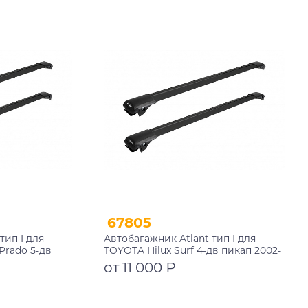
Подробнее
10002+11115+11115
67805
тип I для
Автобагажник Atlant тип I для
Prado 5-дв
TOYOTA Hilux Surf 4-дв пикап 2002-
002 рейлинги
2009 рейлинги черные дуги
от 11 000 ₽
 мм
970/970 мм 10002+11116+11116
Подробнее