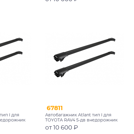
 мм
черные дуги 730/730 мм
10002+11119+11119
Подробнее
67811
тип I для
Автобагажник Atlant тип I для
недорожник
TOYOTA RAV4 5-дв внедорожник
черные дуги
2000-2006 рейлинги черные дуги
от 10 600 ₽
+11115
850/850 мм 10002+11114+11114