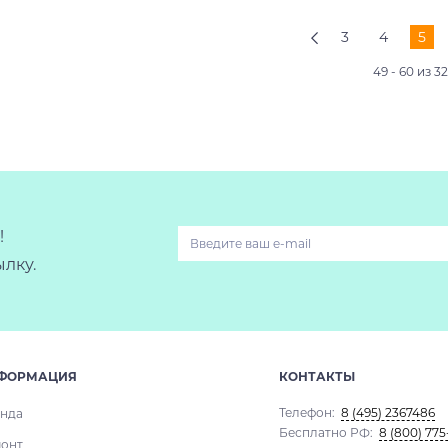
3
4
5
49 - 60 из 3
!
лку.
ФОРМАЦИЯ
КОНТАКТЫ
Телефон:
8 (495) 2367486
нда
Бесплатно РФ:
8 (800) 775
онт