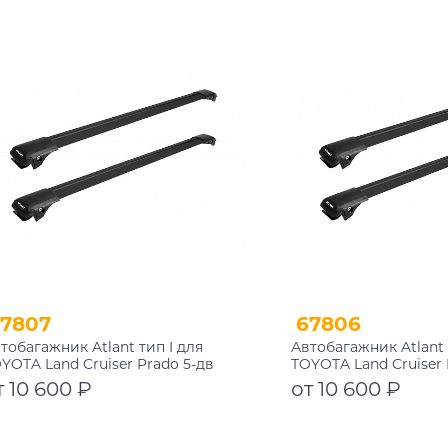
Подробнее
Подробнее
7807
67806
тобагажник Atlant тип I для
Автобагажник Atlant 
YOTA Land Cruiser Prado 5-дв
TOYOTA Land Cruiser 
едорожник 2002-2009 рейлинги
внедорожник 1996-2
т 10 600 ₽
от 10 600 ₽
рные дуги 910/910 мм
черные дуги 910/910
002+11115+11115
10002+11115+11115
Подробнее
Подробнее