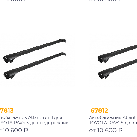
рные дуги 730/730 мм
черные дуги 850/850
002+11119+11119
10002+11114+11114
Подробнее
Подробнее
7813
67812
тобагажник Atlant тип I для
Автобагажник Atlant 
YOTA RAV4 5-дв внедорожник
TOYOTA RAV4 5-дв в
12-2019 рейлинги черные дуги
2005-2016 рейлинги 
т 10 600 ₽
от 10 600 ₽
0/850 мм 10002+11115+11114
910/910 мм 10002+11115