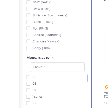
че
BAIC (БАИК)
10
BMW (БМВ)
Brilliance (Бриллиансе)
Buick (Бьюик)
Byd (БИД)
Cadillac (Кадиллак)
Changan (Чанган)
Chery (Чери)
Chevrolet (Шевроле)
Модель авто
Chrysler (Крайслер)
Citroen (Ситроен)
Dacia (Дача)
001
Daewoo (Дэу)
05
6
Daihatsu (Дайхацу)
07
Ав
Datsun (Датсун)
TO
1 series
Derways (Дервейс)
20
о
100
91
Dodge (Додж)