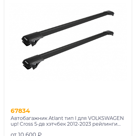
67834
Автобагажник Atlant тип I для VOLKSWAGEN
up! Cross 5-дв хэтчбек 2012-2023 рейлинги
черные дуги 790/790 мм 10002+11118+11118
от 10 600 ₽