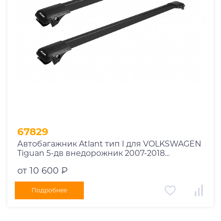
67829
Автобагажник Atlant тип I для VOLKSWAGEN
Tiguan 5-дв внедорожник 2007-2018
рейлинги черные дуги 850/790 мм
от 10 600 ₽
10002+11114+11118
Подробнее