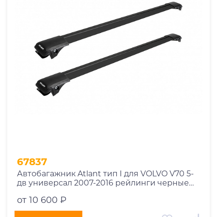
1969
1970
1971
1972
1973
1974
2026
67837
Автобагажник Atlant тип I для VOLVO V70 5-
дв универсал 2007-2016 рейлинги черные
дуги 910/850 мм 10002+11115+11114
от 10 600 ₽