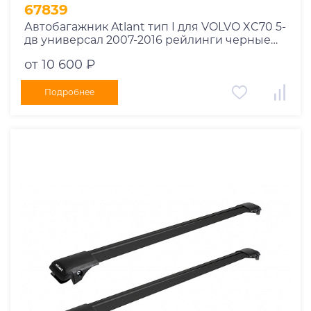
1995
67839
1994
Автобагажник Atlant тип I для VOLVO XC70 5-
дв универсал 2007-2016 рейлинги черные
1993
дуги 910/850 мм 10002+11115+11114
1992
от 10 600 ₽
1991
Подробнее
1990
1989
1988
1987
1986
1985
1984
1983
1982
1981
1980
1979