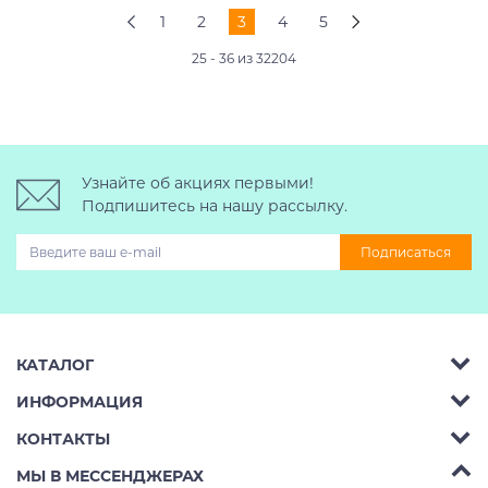
1
2
3
4
5
25 - 36 из 32204
Узнайте об акциях первыми!
Подпишитесь на нашу рассылку.
Подписаться
КАТАЛОГ
ИНФОРМАЦИЯ
Багажник на крышу авто
КОНТАКТЫ
Аренда
Автобоксы
Телефон:
8 (495) 2367486
МЫ В МЕССЕНДЖЕРАХ
Ремонт