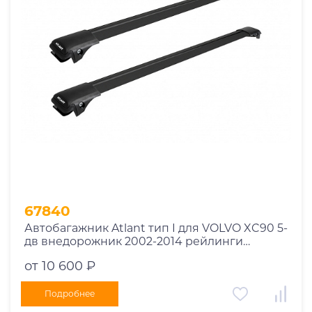
Год выпуска
2025
2024
2023
2022
2021
2020
2019
67840
2018
Автобагажник Atlant тип I для VOLVO XC90 5-
2017
дв внедорожник 2002-2014 рейлинги
2016
черные дуги 850/790 мм 10002+11114+11118
от 10 600 ₽
2015
2014
Подробнее
Марка авто
2013