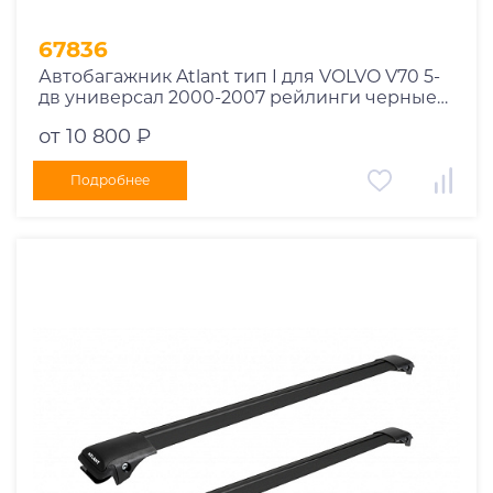
67836
Автобагажник Atlant тип I для VOLVO V70 5-
дв универсал 2000-2007 рейлинги черные
дуги 970/910 мм 10002+11116+11115
от 10 800 ₽
Подробнее