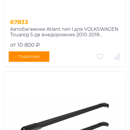
67833
Автобагажник Atlant тип I для VOLKSWAGEN
Touareg 5-дв внедорожник 2010-2018
рейлинги черные дуги 970/910 мм
от 10 800 ₽
10002+11116+11115
Подробнее