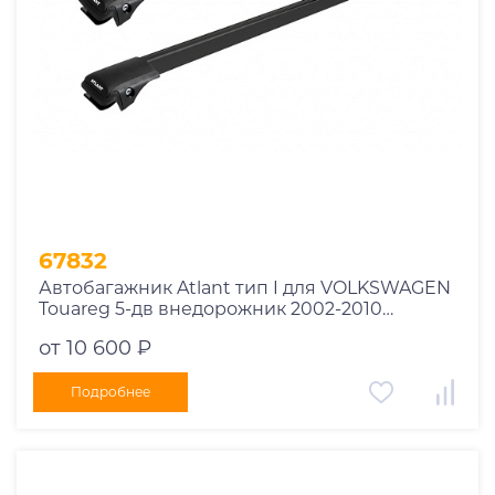
67832
Автобагажник Atlant тип I для VOLKSWAGEN
Touareg 5-дв внедорожник 2002-2010
рейлинги черные дуги 850/850 мм
от 10 600 ₽
10002+11114+11114
Подробнее