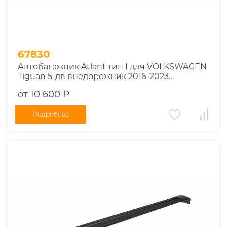
67830
Автобагажник Atlant тип I для VOLKSWAGEN
Tiguan 5-дв внедорожник 2016-2023
рейлинги черные дуги 910/850 мм
от 10 600 ₽
10002+11115+11114
Подробнее