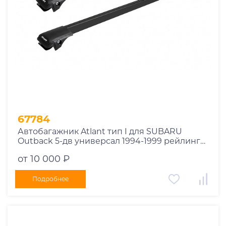
67784
Автобагажник Atlant тип I для SUBARU
Outback 5-дв универсал 1994-1999 рейлинги
черные дуги 730/730 мм 10002+11119+11119
от 10 000 ₽
Подробнее