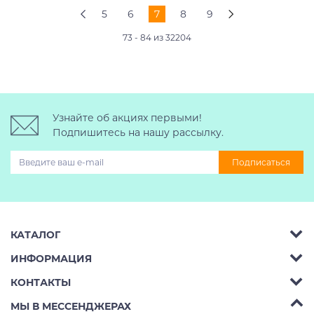
5
6
7
8
9
73 - 84 из 32204
Узнайте об акциях первыми!
Подпишитесь на нашу рассылку.
Подписаться
КАТАЛОГ
ИНФОРМАЦИЯ
Багажник на крышу авто
КОНТАКТЫ
Аренда
Автобоксы
Телефон:
8 (495) 2367486
МЫ В МЕССЕНДЖЕРАХ
Ремонт