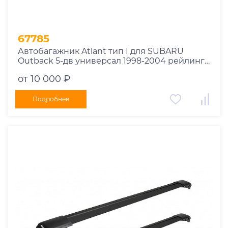
67785
Автобагажник Atlant тип I для SUBARU
Outback 5-дв универсал 1998-2004 рейлинги
черные дуги 730/730 мм 10002+11119+11119
от 10 000 ₽
Подробнее