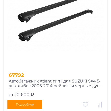
Год выпуска
2025
2024
2023
2022
2021
2020
2019
67792
2018
Автобагажник Atlant тип I для SUZUKI SX4 5-
2017
дв хэтчбек 2006-2014 рейлинги черные дуги
2016
910/910 мм 10002+11115+11115
от 10 600 ₽
2015
2014
Подробнее
Марка авто
2013