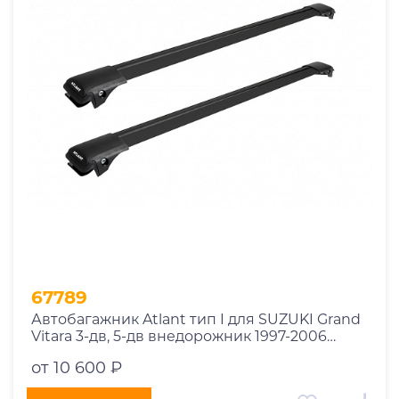
1969
1970
1971
1972
1973
1974
2026
67789
Автобагажник Atlant тип I для SUZUKI Grand
Vitara 3-дв, 5-дв внедорожник 1997-2006
рейлинги черные дуги 790/790 мм
от 10 600 ₽
10002+11118+11118