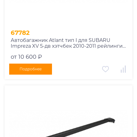
67782
Автобагажник Atlant тип I для SUBARU
Impreza XV 5-дв хэтчбек 2010-2011 рейлинги
черные дуги 850/790 мм 10002+11114+11118
от 10 600 ₽
Подробнее