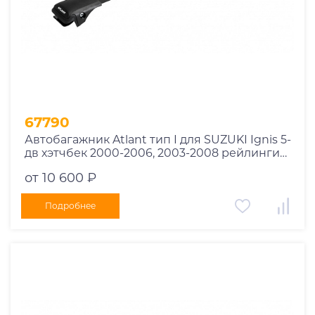
1978
1977
1976
1975
1955
1956
1957
67790
1958
Автобагажник Atlant тип I для SUZUKI Ignis 5-
1959
дв хэтчбек 2000-2006, 2003-2008 рейлинги
черные дуги 850/850 мм 10002+11114+11114
1960
от 10 600 ₽
1961
1962
Подробнее
1963
1964
1965
1966
1967
1968