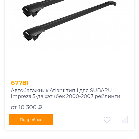
67781
Автобагажник Atlant тип I для SUBARU
Impreza 5-дв хэтчбек 2000-2007 рейлинги
черные дуги 790/730 мм 10002+11118+11119
от 10 300 ₽
Подробнее