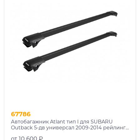
67786
Автобагажник Atlant тип I для SUBARU
Outback 5-дв универсал 2009-2014 рейлинги
черные дуги 850/850 мм 10002+11114+11114
от 10 600 ₽