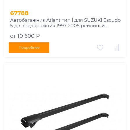
67788
Автобагажник Atlant тип I для SUZUKI Escudo
5-дв внедорожник 1997-2005 рейлинги
черные дуги 790/790 мм 10002+11118+11118
от 10 600 ₽
Подробнее