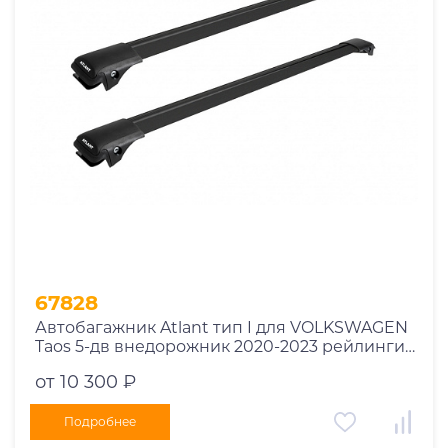
Год выпуска
2025
2024
2023
2022
2021
2020
2019
67828
2018
Автобагажник Atlant тип I для VOLKSWAGEN
2017
Taos 5-дв внедорожник 2020-2023 рейлинги
2016
черные дуги 790/730 мм 10002+11118+11119
от 10 300 ₽
2015
2014
Подробнее
Марка авто
2013