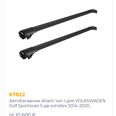
67822
Автобагажник Atlant тип I для VOLKSWAGEN
Golf Sportsvan 5-дв хэтчбек 2014-2020
рейлинги черные дуги 850/790 мм
от 10 600 ₽
10002+11114+11118