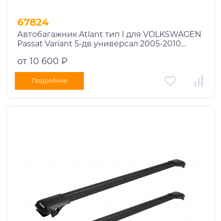
67824
Автобагажник Atlant тип I для VOLKSWAGEN
Passat Variant 5-дв универсал 2005-2010
рейлинги черные дуги 850/790 мм
от 10 600 ₽
10002+11114+11118
Подробнее