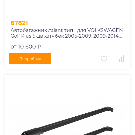
67821
Автобагажник Atlant тип I для VOLKSWAGEN
Golf Plus 5-дв хэтчбек 2005-2009, 2009-2014
рейлинги черные дуги 850/790 мм
от 10 600 ₽
10002+11114+11118
Подробнее