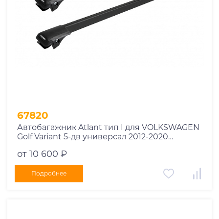
67820
Автобагажник Atlant тип I для VOLKSWAGEN
Golf Variant 5-дв универсал 2012-2020
рейлинги черные дуги 850/790 мм
от 10 600 ₽
10002+11114+11118
Подробнее