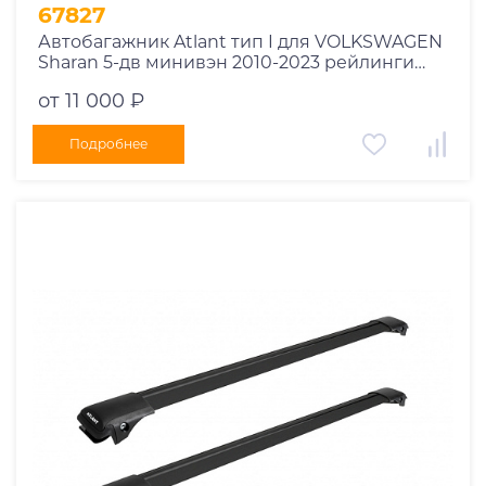
1995
67827
1994
Автобагажник Atlant тип I для VOLKSWAGEN
Sharan 5-дв минивэн 2010-2023 рейлинги
1993
черные дуги 970/970 мм 10002+11116+11116
1992
от 11 000 ₽
1991
Подробнее
1990
1989
1988
1987
1986
1985
1984
1983
1982
1981
1980
1979