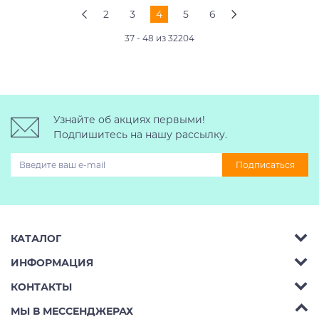
2
3
4
5
6
37 - 48 из 32204
Узнайте об акциях первыми!
Подпишитесь на нашу рассылку.
Подписаться
КАТАЛОГ
ИНФОРМАЦИЯ
Багажник на крышу авто
КОНТАКТЫ
Аренда
Автобоксы
Телефон:
8 (495) 2367486
МЫ В МЕССЕНДЖЕРАХ
Ремонт