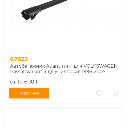
67823
Автобагажник Atlant тип I для VOLKSWAGEN
Passat Variant 5-дв универсал 1996-2005
рейлинги черные дуги 790/790 мм
от 10 600 ₽
10002+11118+11118
Подробнее