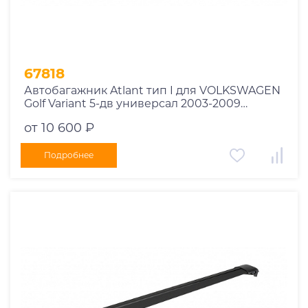
67818
Автобагажник Atlant тип I для VOLKSWAGEN
Golf Variant 5-дв универсал 2003-2009
рейлинги черные дуги 850/790 мм
от 10 600 ₽
10002+11114+11118
Подробнее