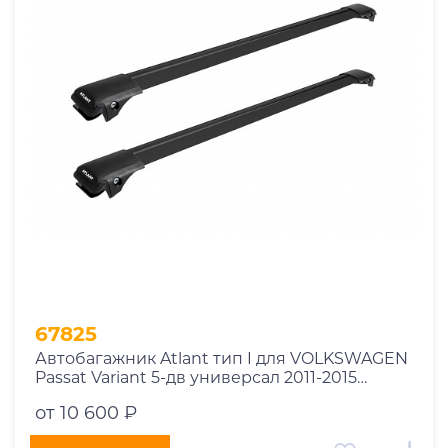
1969
1970
1971
1972
1973
1974
2026
67825
Автобагажник Atlant тип I для VOLKSWAGEN
Passat Variant 5-дв универсал 2011-2015
рейлинги черные дуги 850/790 мм
от 10 600 ₽
10002+11114+11118