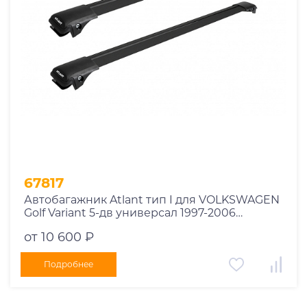
67817
Автобагажник Atlant тип I для VOLKSWAGEN
Golf Variant 5-дв универсал 1997-2006
рейлинги черные дуги 790/790 мм
от 10 600 ₽
10002+11118+11118
Подробнее