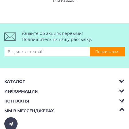
1 - 12 из 32204
Узнайте об акциях первыми!
Подпишитесь на нашу рассылку.
Подписаться
КАТАЛОГ
ИНФОРМАЦИЯ
Багажник на крышу авто
КОНТАКТЫ
Аренда
Автобоксы
Телефон:
8 (495) 2367486
МЫ В МЕССЕНДЖЕРАХ
Ремонт
Крепления велосипедов на авто
Бесплатно РФ:
8 (800) 775-62-37
Доставка
Крепления лыж и сноубордов на авто
E-mail:
v10ab@mail.ru