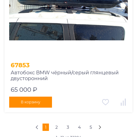
67853
Автобокс BMW чёрный/серый глянцевый
двусторонний
65 000 ₽
В корзину
1
2
3
4
5