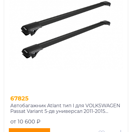
1969
1970
1971
1972
1973
1974
2026
67825
Автобагажник Atlant тип I для VOLKSWAGEN
Passat Variant 5-дв универсал 2011-2015
рейлинги черные дуги 850/790 мм
от 10 600 ₽
10002+11114+11118