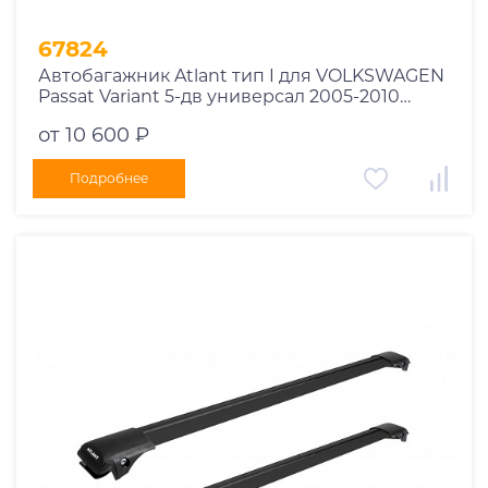
67824
Автобагажник Atlant тип I для VOLKSWAGEN
Passat Variant 5-дв универсал 2005-2010
рейлинги черные дуги 850/790 мм
от 10 600 ₽
10002+11114+11118
Подробнее