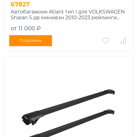
1995
67827
1994
Автобагажник Atlant тип I для VOLKSWAGEN
Sharan 5-дв минивэн 2010-2023 рейлинги
1993
черные дуги 970/970 мм 10002+11116+11116
1992
от 11 000 ₽
1991
Подробнее
1990
1989
1988
1987
1986
1985
1984
1983
1982
1981
1980
1979