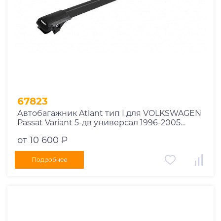
67823
Автобагажник Atlant тип I для VOLKSWAGEN
Passat Variant 5-дв универсал 1996-2005
рейлинги черные дуги 790/790 мм
от 10 600 ₽
10002+11118+11118
Подробнее