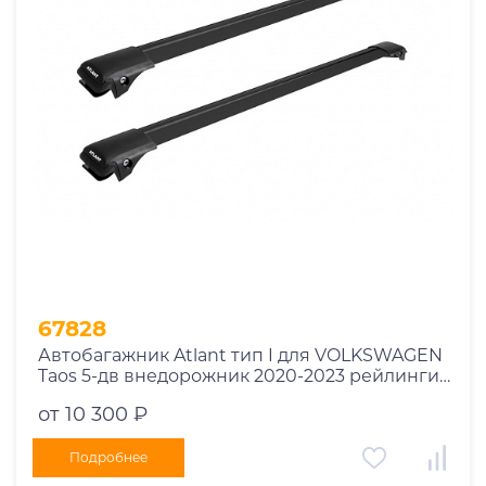
Год выпуска
2025
2024
2023
2022
2021
2020
2019
67828
2018
Автобагажник Atlant тип I для VOLKSWAGEN
2017
Taos 5-дв внедорожник 2020-2023 рейлинги
2016
черные дуги 790/730 мм 10002+11118+11119
от 10 300 ₽
2015
2014
Подробнее
Марка авто
2013