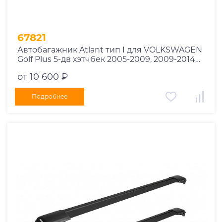
67821
Автобагажник Atlant тип I для VOLKSWAGEN
Golf Plus 5-дв хэтчбек 2005-2009, 2009-2014
рейлинги черные дуги 850/790 мм
от 10 600 ₽
10002+11114+11118
Подробнее