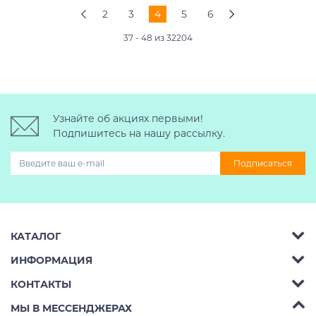
2
3
4
5
6
37 - 48 из 32204
Узнайте об акциях первыми!
Подпишитесь на нашу рассылку.
Подписаться
КАТАЛОГ
ИНФОРМАЦИЯ
Багажник на крышу авто
КОНТАКТЫ
Аренда
Автобоксы
Телефон:
8 (495) 2367486
МЫ В МЕССЕНДЖЕРАХ
Ремонт