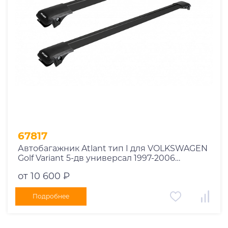
67817
Автобагажник Atlant тип I для VOLKSWAGEN
Golf Variant 5-дв универсал 1997-2006
рейлинги черные дуги 790/790 мм
от 10 600 ₽
10002+11118+11118
Подробнее