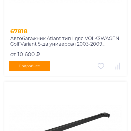
67818
Автобагажник Atlant тип I для VOLKSWAGEN
Golf Variant 5-дв универсал 2003-2009
рейлинги черные дуги 850/790 мм
от 10 600 ₽
10002+11114+11118
Подробнее