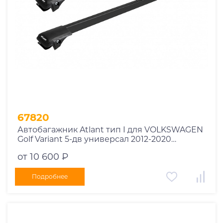
67820
Автобагажник Atlant тип I для VOLKSWAGEN
Golf Variant 5-дв универсал 2012-2020
рейлинги черные дуги 850/790 мм
от 10 600 ₽
10002+11114+11118
Подробнее