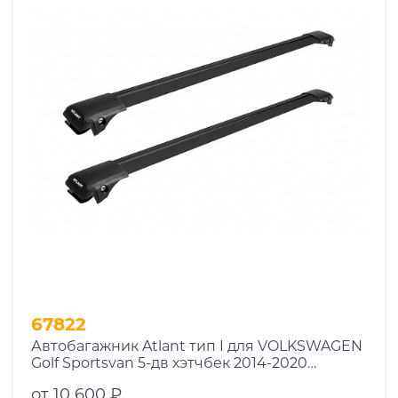
67822
Автобагажник Atlant тип I для VOLKSWAGEN
Golf Sportsvan 5-дв хэтчбек 2014-2020
рейлинги черные дуги 850/790 мм
от 10 600 ₽
10002+11114+11118