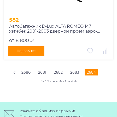
582
Автобагажник D-Lux ALFA ROMEO 147
хэтчбек 2001-2003 дверной проем аэро-
трэвэл
от 8 800 ₽
Подробнее
2680
2681
2682
2683
2684
32197 - 32204 из 32204
Узнайте об акциях первыми!
Подпишитесь на нашу рассылку.