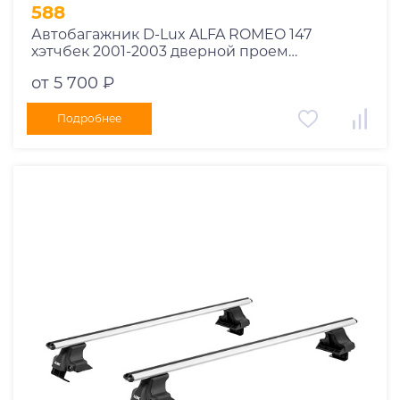
1995
588
1994
Автобагажник D-Lux ALFA ROMEO 147
хэтчбек 2001-2003 дверной проем
1993
прямоугольный
1992
от 5 700 ₽
1991
Подробнее
1990
1989
1988
1987
1986
1985
1984
1983
1982
1981
1980
1979