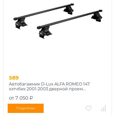
Год выпуска
2025
2024
2023
2022
2021
2020
2019
589
2018
Автобагажник D-Lux ALFA ROMEO 147
2017
хэтчбек 2001-2003 дверной проем
2016
прямоугольный с замком
от 7 050 ₽
2015
2014
Подробнее
Марка авто
2013