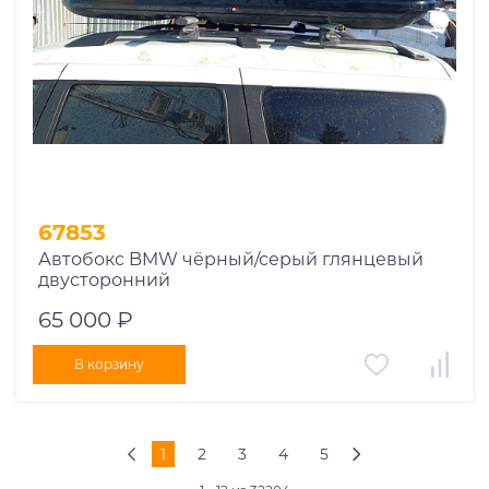
67853
Автобокс BMW чёрный/серый глянцевый
двусторонний
65 000 ₽
В корзину
1
2
3
4
5