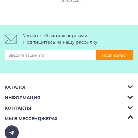
1 - 12 из 32204
Узнайте об акциях первыми!
Подпишитесь на нашу рассылку.
Подписаться
КАТАЛОГ
ИНФОРМАЦИЯ
Багажник на крышу авто
КОНТАКТЫ
Аренда
Автобоксы
Телефон:
8 (495) 2367486
МЫ В МЕССЕНДЖЕРАХ
Ремонт
Крепления велосипедов на авто
Бесплатно РФ:
8 (800) 775-62-37
Доставка
Крепления лыж и сноубордов на авто
E-mail:
v10ab@mail.ru