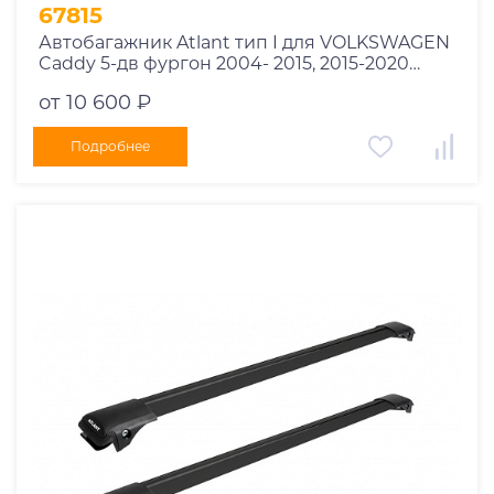
1995
67815
1994
Автобагажник Atlant тип I для VOLKSWAGEN
Caddy 5-дв фургон 2004- 2015, 2015-2020
1993
рейлинги черные дуги 850/850 мм
1992
от 10 600 ₽
10002+11114+11114
1991
Подробнее
1990
1989
1988
1987
1986
1985
1984
1983
1982
1981
1980
1979