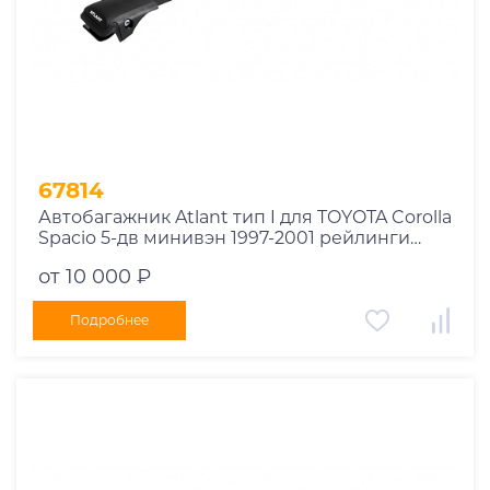
1978
1977
1976
1975
1955
1956
1957
67814
1958
Автобагажник Atlant тип I для TOYOTA Corolla
1959
Spacio 5-дв минивэн 1997-2001 рейлинги
черные дуги 730/730 мм 10002+11119+11119
1960
от 10 000 ₽
1961
1962
Подробнее
1963
1964
1965
1966
1967
1968