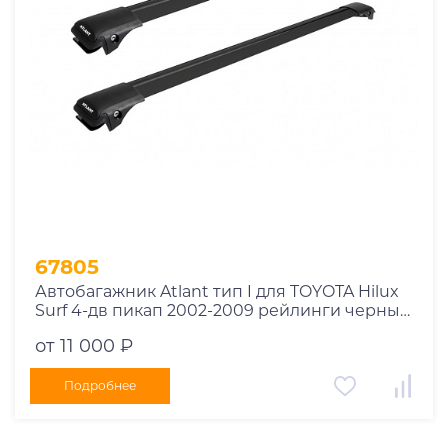
67805
Автобагажник Atlant тип I для TOYOTA Hilux
Surf 4-дв пикап 2002-2009 рейлинги черные
дуги 970/970 мм 10002+11116+11116
от 11 000 ₽
Подробнее