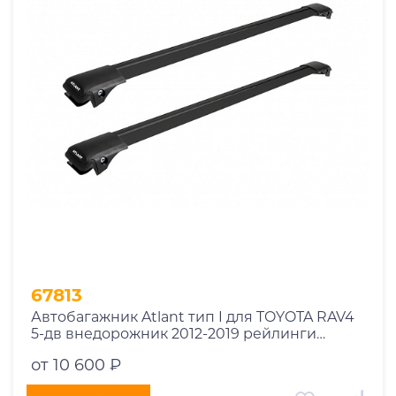
1969
1970
1971
1972
1973
1974
2026
67813
Автобагажник Atlant тип I для TOYOTA RAV4
5-дв внедорожник 2012-2019 рейлинги
черные дуги 910/850 мм 10002+11115+11114
от 10 600 ₽