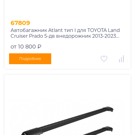
67809
Автобагажник Atlant тип I для TOYOTA Land
Cruiser Prado 5-дв внедорожник 2013-2023
рейлинги черные дуги 970/910 мм
от 10 800 ₽
10002+11116+11115
Подробнее