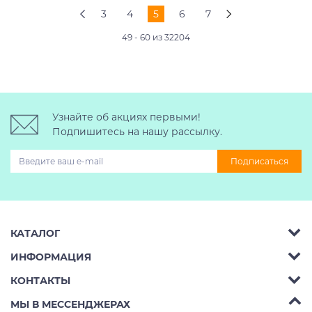
3
4
5
6
7
49 - 60 из 32204
Узнайте об акциях первыми!
Подпишитесь на нашу рассылку.
Подписаться
КАТАЛОГ
ИНФОРМАЦИЯ
Багажник на крышу авто
КОНТАКТЫ
Аренда
Автобоксы
Телефон:
8 (495) 2367486
МЫ В МЕССЕНДЖЕРАХ
Ремонт