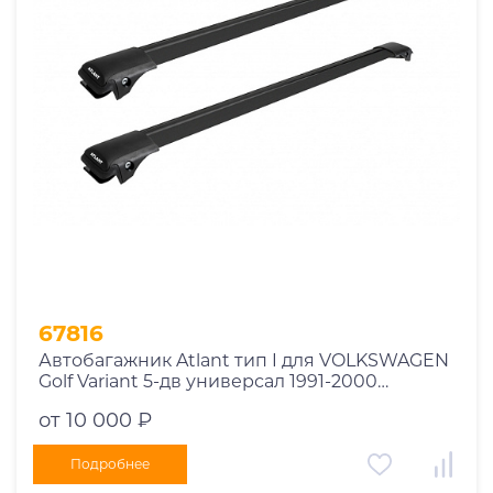
Год выпуска
2025
2024
2023
2022
2021
2020
2019
67816
2018
Автобагажник Atlant тип I для VOLKSWAGEN
2017
Golf Variant 5-дв универсал 1991-2000
2016
рейлинги черные дуги 730/730 мм
от 10 000 ₽
10002+11119+11119
2015
2014
Подробнее
Марка авто
2013