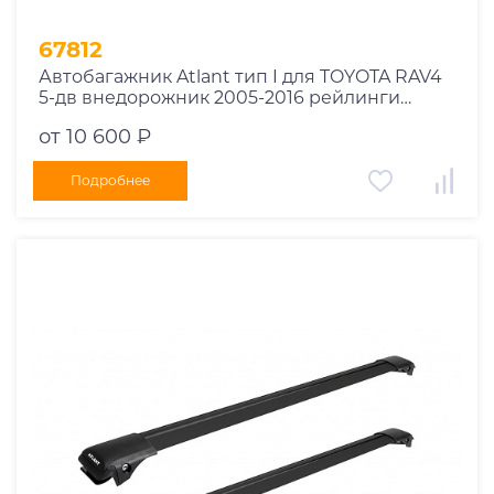
67812
Автобагажник Atlant тип I для TOYOTA RAV4
5-дв внедорожник 2005-2016 рейлинги
черные дуги 910/910 мм 10002+11115+11115
от 10 600 ₽
Подробнее