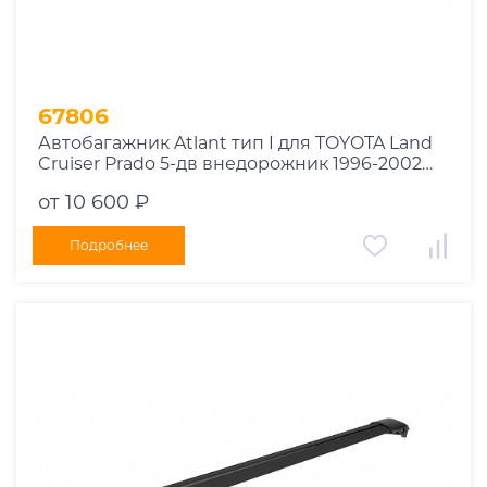
67806
Автобагажник Atlant тип I для TOYOTA Land
Cruiser Prado 5-дв внедорожник 1996-2002
рейлинги черные дуги 910/910 мм
от 10 600 ₽
10002+11115+11115
Подробнее