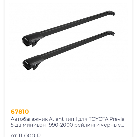
67810
Автобагажник Atlant тип I для TOYOTA Previa
5-дв минивэн 1990-2000 рейлинги черные
дуги 970/970 мм 10002+11116+11116
от 11 000 ₽