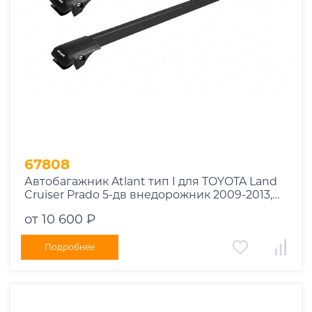
67808
Автобагажник Atlant тип I для TOYOTA Land
Cruiser Prado 5-дв внедорожник 2009-2013,
2013-2017, 2017-2020, 2020-2023 рейлинги
от 10 600 ₽
черные дуги 910/910 мм 10002+11115+11115
Подробнее