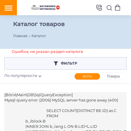
Каталог товаров
Главная
Каталог
Ошибка, не указан раздел каталога
ФИЛЬТР
По популярности
Фото
Товары
[Bitrix\Main\DB\SqlQueryException] 

Розничная цена
Mysql query error: (2006) MySQL server has gone away (400)

От
До
						SELECT COUNT(DISTINCT BE.ID) as C

						FROM 

			b_iblock B

			INNER JOIN b_lang L ON B.LID=L.LID
