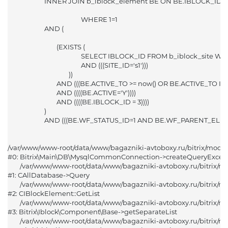
			INNER JOIN b_iblock_element BE ON BE.IBLOCK_ID = B.ID

						WHERE 1=1 

Год выпуска
			AND (

Марка авто
				(EXISTS (

Alfa Romeo (Альфа Ромео)
						SELECT IBLOCK_ID FROM b_iblock_site WHERE IBLOCK_ID = B.ID

						AND (((SITE_ID='s1')))

Acura (Акура)
					))

Audi (Ауди)
				AND (((BE.ACTIVE_TO >= now() OR BE.ACTIVE_TO IS NULL) AND (BE.ACTIVE_FROM <= now() OR BE.ACTIVE_FROM IS NULL)))

BAIC (БАИК)
				AND ((((BE.ACTIVE='Y'))))

				AND ((((BE.IBLOCK_ID = 3))))

BMW (БМВ)
			)

Brilliance (Бриллиансе)
			AND (((BE.WF_STATUS_ID=1 AND BE.WF_PARENT_ELEMENT_ID IS NULL)))

Buick (Бьюик)
Byd (БИД)
/var/www/www-root/data/www/bagazniki-avtoboxy.ru/bitrix/modu
#0: Bitrix\Main\DB\MysqlCommonConnection->createQueryExcept
Cadillac (Кадиллак)
	/var/www/www-root/data/www/bagazniki-avtoboxy.ru/bitrix/modules/main/classes/general/database.php:670

Changan (Чанган)
#1: CAllDatabase->Query

	/var/www/www-root/data/www/bagazniki-avtoboxy.ru/bitrix/modules/iblock/classes/mysql/iblockelement.php:832

Chery (Чери)
#2: CIBlockElement::GetList

Chevrolet (Шевроле)
	/var/www/www-root/data/www/bagazniki-avtoboxy.ru/bitrix/modules/iblock/lib/component/base.php:1790

Модель авто
Chrysler (Крайслер)
#3: Bitrix\Iblock\Component\Base->getSeparateList

	/var/www/www-root/data/www/bagazniki-avtoboxy.ru/bitrix/modules/iblock/lib/component/base.php:1760

001
Citroen (Ситроен)