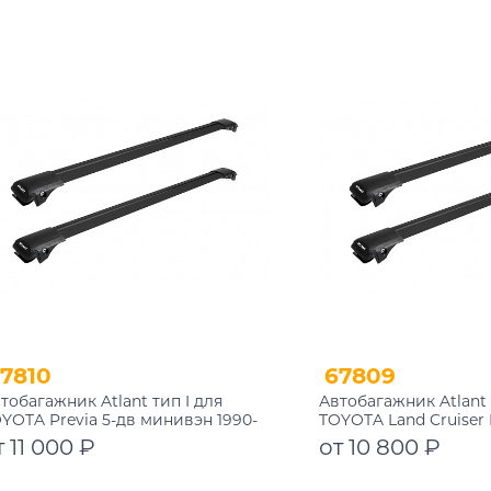
Подробнее
Подробнее
7810
67809
тобагажник Atlant тип I для
Автобагажник Atlant 
YOTA Previa 5-дв минивэн 1990-
TOYOTA Land Cruiser 
00 рейлинги черные дуги
внедорожник 2013-2
т 11 000 ₽
от 10 800 ₽
0/970 мм 10002+11116+11116
черные дуги 970/910
10002+11116+11115