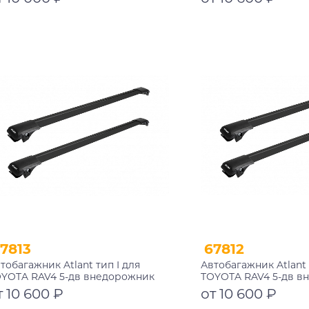
рные дуги 730/730 мм
черные дуги 850/850
002+11119+11119
10002+11114+11114
Подробнее
Подробнее
7813
67812
тобагажник Atlant тип I для
Автобагажник Atlant 
YOTA RAV4 5-дв внедорожник
TOYOTA RAV4 5-дв в
12-2019 рейлинги черные дуги
2005-2016 рейлинги 
т 10 600 ₽
от 10 600 ₽
0/850 мм 10002+11115+11114
910/910 мм 10002+11115