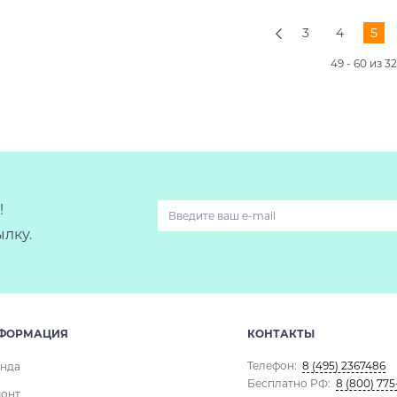
3
4
5
49 - 60 из 3
!
лку.
ФОРМАЦИЯ
КОНТАКТЫ
Телефон:
8 (495) 2367486
нда
Бесплатно РФ:
8 (800) 775
онт