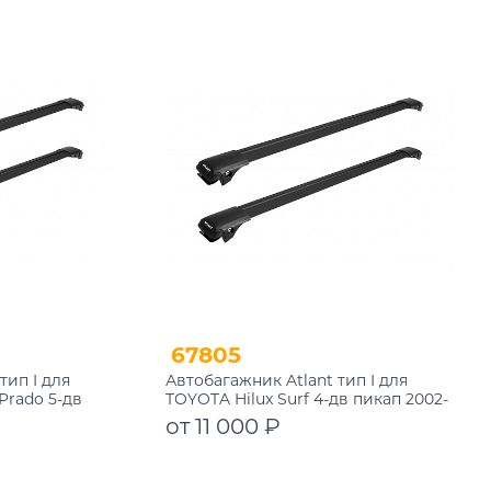
Подробнее
10002+11115+11115
67805
тип I для
Автобагажник Atlant тип I для
Prado 5-дв
TOYOTA Hilux Surf 4-дв пикап 2002-
002 рейлинги
2009 рейлинги черные дуги
от 11 000 ₽
 мм
970/970 мм 10002+11116+11116
Подробнее