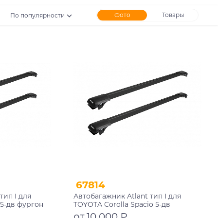
Фото
Товары
По популярности
67814
тип I для
Автобагажник Atlant тип I для
5-дв фургон
TOYOTA Corolla Spacio 5-дв
0 рейлинги
минивэн 1997-2001 рейлинги
от 10 000 ₽