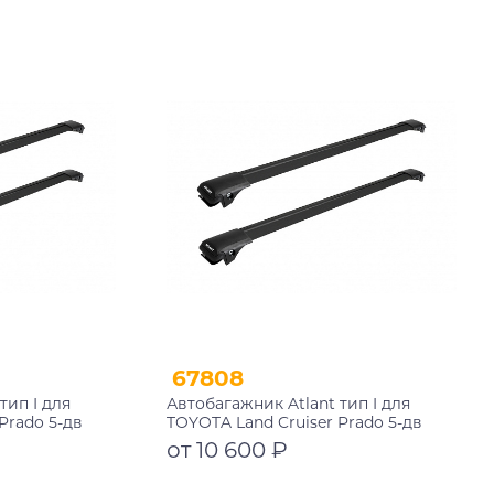
Подробнее
67808
тип I для
Автобагажник Atlant тип I для
Prado 5-дв
TOYOTA Land Cruiser Prado 5-дв
023 рейлинги
внедорожник 2009-2013, 2013-2017,
от 10 600 ₽
 мм
2017-2020, 2020-2023 рейлинги
черные дуги 910/910 мм