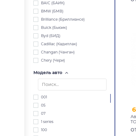
че
BAIC (БАИК)
10
BMW (БМВ)
Brilliance (Бриллиансе)
Buick (Бьюик)
Byd (БИД)
Cadillac (Кадиллак)
Changan (Чанган)
Chery (Чери)
Chevrolet (Шевроле)
Модель авто
Chrysler (Крайслер)
Citroen (Ситроен)
Dacia (Дача)
001
Daewoo (Дэу)
05
6
Daihatsu (Дайхацу)
07
Ав
Datsun (Датсун)
TO
1 series
Derways (Дервейс)
20
о
100
91
Dodge (Додж)