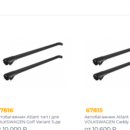
7816
67815
тобагажник Atlant тип I для
Автобагажник Atlant 
LKSWAGEN Golf Variant 5-дв
VOLKSWAGEN Caddy 
иверсал 1991-2000 рейлинги
2004- 2015, 2015-202
т 10 000 ₽
от 10 600 ₽