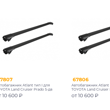
Подробнее
Подробнее
7807
67806
тобагажник Atlant тип I для
Автобагажник Atlant 
YOTA Land Cruiser Prado 5-дв
TOYOTA Land Cruiser 
едорожник 2002-2009 рейлинги
внедорожник 1996-2
т 10 600 ₽
от 10 600 ₽
рные дуги 910/910 мм
черные дуги 910/910
002+11115+11115
10002+11115+11115
Подробнее
Подробнее