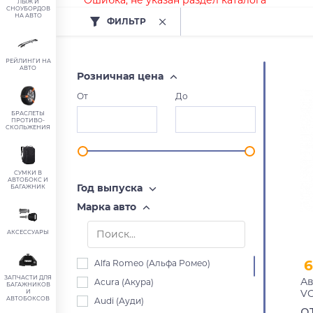
Ошибка, не указан раздел каталога
ЛЫЖ И
СНОУБОРДОВ
НА АВТО
ФИЛЬТР
РЕЙЛИНГИ НА
АВТО
Розничная цена
От
До
БРАСЛЕТЫ
ПРОТИВО-
СКОЛЬЖЕНИЯ
СУМКИ В
АВТОБОКС И
Год выпуска
БАГАЖНИК
Марка авто
АКСЕССУАРЫ
6
Alfa Romeo (Альфа Ромео)
ЗАПЧАСТИ ДЛЯ
Ав
Acura (Акура)
БАГАЖНИКОВ
VO
И
АВТОБОКСОВ
Audi (Ауди)
ун
о