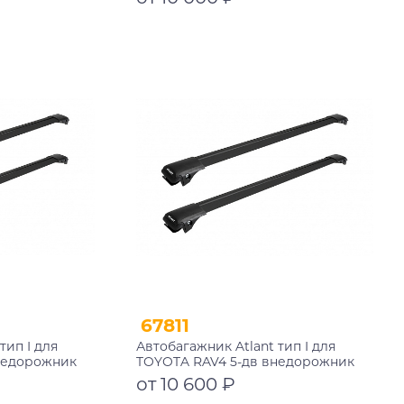
 мм
черные дуги 730/730 мм
10002+11119+11119
Подробнее
67811
тип I для
Автобагажник Atlant тип I для
недорожник
TOYOTA RAV4 5-дв внедорожник
черные дуги
2000-2006 рейлинги черные дуги
от 10 600 ₽
+11115
850/850 мм 10002+11114+11114