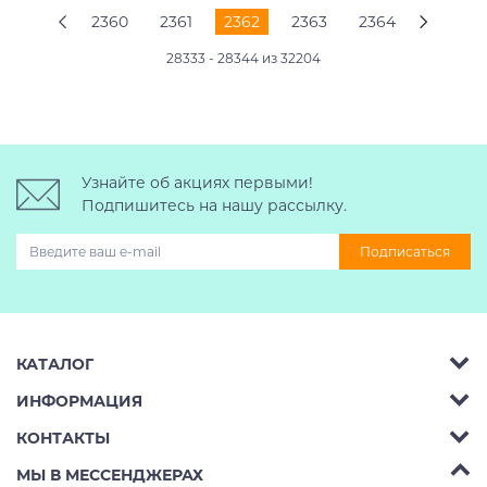
2360
2361
2362
2363
2364
28333 - 28344 из 32204
Узнайте об акциях первыми!
Подпишитесь на нашу рассылку.
Подписаться
КАТАЛОГ
ИНФОРМАЦИЯ
Багажник на крышу авто
КОНТАКТЫ
Аренда
Автобоксы
Телефон:
8 (495) 2367486
МЫ В МЕССЕНДЖЕРАХ
Ремонт