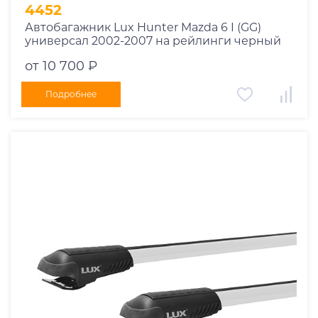
1995
4452
1994
Автобагажник Lux Hunter Mazda 6 I (GG)
универсал 2002-2007 на рейлинги черный
1993
1992
от 10 700 ₽
1991
Подробнее
1990
1989
1988
1987
1986
1985
1984
1983
1982
1981
1980
1979