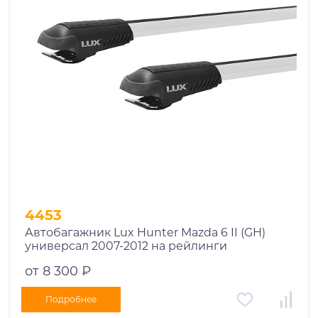
Год выпуска
2025
2024
2023
2022
2021
2020
2019
4453
2018
Автобагажник Lux Hunter Mazda 6 II (GH)
2017
универсал 2007-2012 на рейлинги
2016
от 8 300 ₽
2015
2014
Подробнее
Марка авто
2013