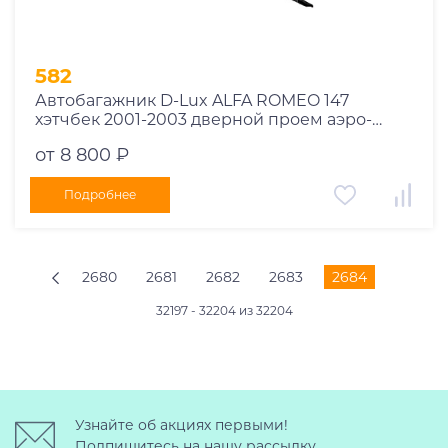
582
Автобагажник D-Lux ALFA ROMEO 147
хэтчбек 2001-2003 дверной проем аэро-
трэвэл
от 8 800 ₽
Подробнее
2680
2681
2682
2683
2684
32197 - 32204 из 32204
Узнайте об акциях первыми!
Подпишитесь на нашу рассылку.