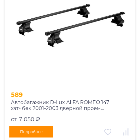
Год выпуска
2025
2024
2023
2022
2021
2020
2019
589
2018
Автобагажник D-Lux ALFA ROMEO 147
2017
хэтчбек 2001-2003 дверной проем
2016
прямоугольный с замком
от 7 050 ₽
2015
2014
Подробнее
Марка авто
2013