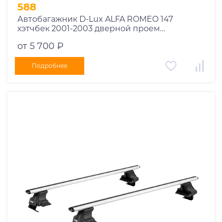
1995
588
1994
Автобагажник D-Lux ALFA ROMEO 147
хэтчбек 2001-2003 дверной проем
1993
прямоугольный
1992
от 5 700 ₽
1991
Подробнее
1990
1989
1988
1987
1986
1985
1984
1983
1982
1981
1980
1979