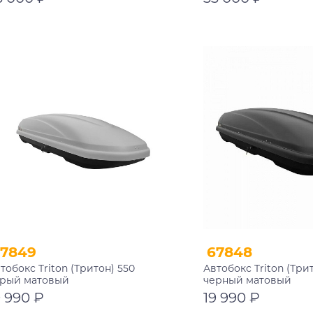
В корзину
В корзину
67849
67848
тобокс Triton (Тритон) 550
Автобокс Triton (Три
ерый матовый
черный матовый
9 990 ₽
19 990 ₽