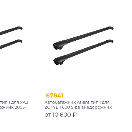
В корзину
67841
тип I для УАЗ
Автобагажник Atlant тип I для
ожник 2005-
ZOTYE T600 5-дв внедорожник
ые дуги
2013-2021 рейлинги черные дуги
от 10 600 ₽
17+11117
910/910 мм 10002+11115+11115
Подробнее