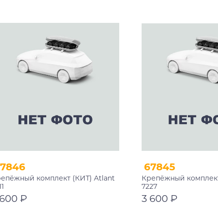
В корзину
В корзину
67846
67845
епёжный комплект (КИТ) Atlant
Крепёжный комплект 
11
7227
 600 ₽
3 600 ₽