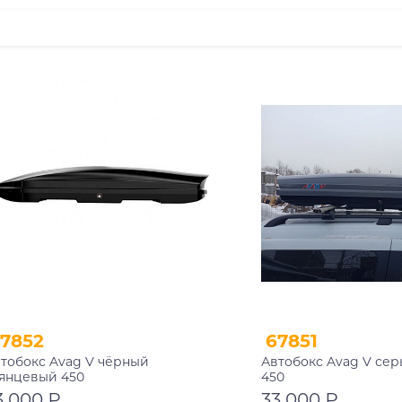
7852
67851
тобокс Avag V чёрный
Автобокс Avag V се
янцевый 450
450
3 000 ₽
33 000 ₽