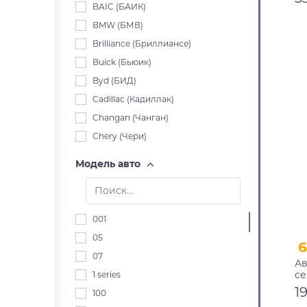
BAIC (БАИК)
BMW (БМВ)
Brilliance (Бриллиансе)
Buick (Бьюик)
Byd (БИД)
Cadillac (Кадиллак)
Changan (Чанган)
Chery (Чери)
Chevrolet (Шевроле)
Модель авто
Chrysler (Крайслер)
Citroen (Ситроен)
Dacia (Дача)
001
Daewoo (Дэу)
05
Daihatsu (Дайхацу)
07
Ав
Datsun (Датсун)
с
1 series
Derways (Дервейс)
1
100
Dodge (Додж)