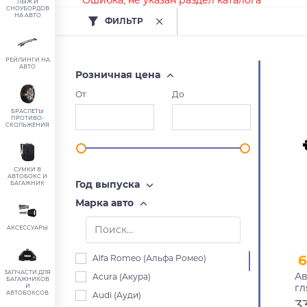
Ошибка, не указан раздел каталога
ЛЫЖ И
СНОУБОРДОВ
НА АВТО
ФИЛЬТР
РЕЙЛИНГИ НА
АВТО
Розничная цена
От
До
БРАСЛЕТЫ
ПРОТИВО-
СКОЛЬЖЕНИЯ
СУМКИ В
АВТОБОКС И
Год выпуска
БАГАЖНИК
Марка авто
АКСЕССУАРЫ
6
Alfa Romeo (Альфа Ромео)
ЗАПЧАСТИ ДЛЯ
Ав
Acura (Акура)
БАГАЖНИКОВ
гл
И
АВТОБОКСОВ
Audi (Ауди)
3