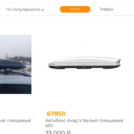
Фото
Товары
По популярности
67850
рый глянцевый
Автобокс Avag V белый глянцевый
450
33 000 ₽