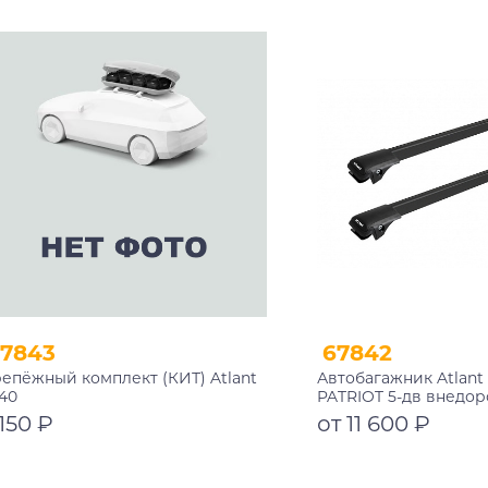
В корзину
В корзину
7843
67842
епёжный комплект (КИТ) Atlant
Автобагажник Atlant 
40
PATRIOT 5-дв внедор
2023 рейлинги черн
 150 ₽
от 11 600 ₽
1050/1050 мм 10002+111
В корзину
Подробнее