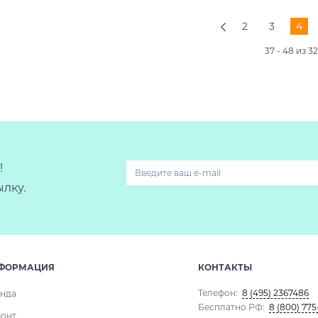
2
3
4
37 - 48 из 3
!
лку.
ФОРМАЦИЯ
КОНТАКТЫ
Телефон:
8 (495) 2367486
нда
Бесплатно РФ:
8 (800) 775
онт