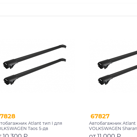
7828
67827
тобагажник Atlant тип I для
Автобагажник Atlant 
LKSWAGEN Taos 5-дв
VOLKSWAGEN Sharan
едорожник 2020-2023 рейлинги
минивэн 2010-2023 
т 10 300 ₽
от 11 000 ₽