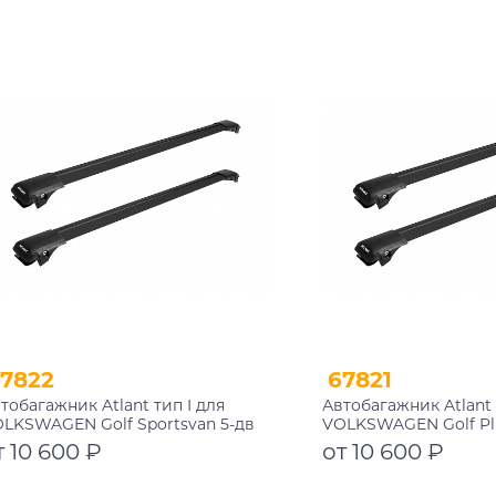
002+11114+11118
10002+11114+11118
Подробнее
Подробнее
7822
67821
тобагажник Atlant тип I для
Автобагажник Atlant 
LKSWAGEN Golf Sportsvan 5-дв
VOLKSWAGEN Golf Pl
тчбек 2014-2020 рейлинги
хэтчбек 2005-2009, 2
т 10 600 ₽
от 10 600 ₽
рные дуги 850/790 мм
рейлинги черные ду
002+11114+11118
10002+11114+11118