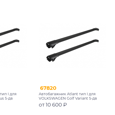
10002+11118+11118
Подробнее
67820
тип I для
Автобагажник Atlant тип I для
us 5-дв
VOLKSWAGEN Golf Variant 5-дв
009-2014
универсал 2012-2020 рейлинги
от 10 600 ₽
ги 850/790 мм
черные дуги 850/790 мм
10002+11114+11118