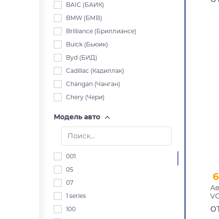
че
BAIC (БАИК)
10
BMW (БМВ)
Brilliance (Бриллиансе)
Buick (Бьюик)
Byd (БИД)
Cadillac (Кадиллак)
Changan (Чанган)
Chery (Чери)
Chevrolet (Шевроле)
Модель авто
Chrysler (Крайслер)
Citroen (Ситроен)
Dacia (Дача)
001
Daewoo (Дэу)
05
6
Daihatsu (Дайхацу)
07
Ав
Datsun (Датсун)
VO
1 series
Derways (Дервейс)
ун
о
100
че
Dodge (Додж)