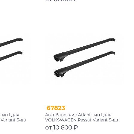
 мм
черные дуги 790/790 мм
10002+11118+11118
Подробнее
67823
тип I для
Автобагажник Atlant тип I для
ariant 5-дв
VOLKSWAGEN Passat Variant 5-дв
0 рейлинги
универсал 1996-2005 рейлинги
от 10 600 ₽
 мм
черные дуги 790/790 мм