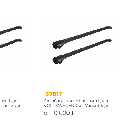
Подробнее
67817
тип I для
Автобагажник Atlant тип I для
iant 5-дв
VOLKSWAGEN Golf Variant 5-дв
9 рейлинги
универсал 1997-2006 рейлинги
от 10 600 ₽
 мм
черные дуги 790/790 мм
10002+11118+11118
Подробнее