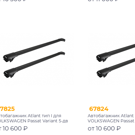
рные дуги 790/730 мм
черные дуги 970/970
002+11118+11119
10002+11116+11116
Подробнее
Подробнее
7825
67824
тобагажник Atlant тип I для
Автобагажник Atlant 
LKSWAGEN Passat Variant 5-дв
VOLKSWAGEN Passat V
иверсал 2011-2015 рейлинги
универсал 2005-201
т 10 600 ₽
от 10 600 ₽
рные дуги 850/790 мм
черные дуги 850/790