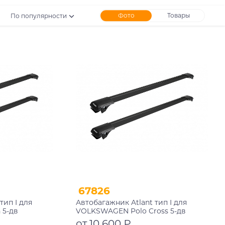
Фото
Товары
По популярности
67826
тип I для
Автобагажник Atlant тип I для
 5-дв
VOLKSWAGEN Polo Cross 5-дв
рейлинги
универсал 2006-2009 рейлинги
от 10 600 ₽