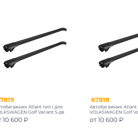
Подробнее
Подробнее
7819
67818
тобагажник Atlant тип I для
Автобагажник Atlant 
LKSWAGEN Golf Variant 5-дв
VOLKSWAGEN Golf Var
иверсал 2008-.2012 рейлинги
универсал 2003-200
т 10 600 ₽
от 10 600 ₽
рные дуги 850/790 мм
черные дуги 850/790
002+11114+11118
10002+11114+11118
Подробнее
Подробнее