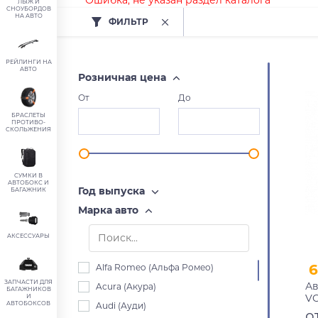
Ошибка, не указан раздел каталога
ЛЫЖ И
СНОУБОРДОВ
НА АВТО
ФИЛЬТР
РЕЙЛИНГИ НА
АВТО
Розничная цена
От
До
БРАСЛЕТЫ
ПРОТИВО-
СКОЛЬЖЕНИЯ
СУМКИ В
АВТОБОКС И
Год выпуска
БАГАЖНИК
Марка авто
АКСЕССУАРЫ
6
Alfa Romeo (Альфа Ромео)
ЗАПЧАСТИ ДЛЯ
Ав
Acura (Акура)
БАГАЖНИКОВ
VO
И
АВТОБОКСОВ
Audi (Ауди)
вн
о