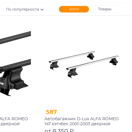
Фото
Товары
По популярности
587
 ALFA ROMEO
Автобагажник D-Lux ALFA ROMEO
3 дверной
147 хэтчбек 2001-2003 дверной
ый
проем аэродинамический с
от 8 350 ₽