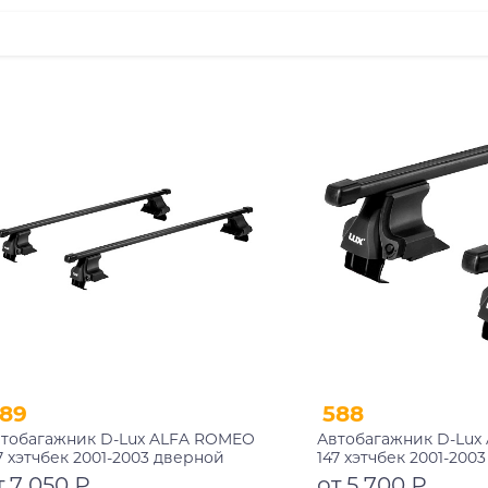
89
588
тобагажник D-Lux ALFA ROMEO
Автобагажник D-Lux
7 хэтчбек 2001-2003 дверной
147 хэтчбек 2001-200
оем прямоугольный с замком
проем прямоугольн
т 7 050 ₽
от 5 700 ₽