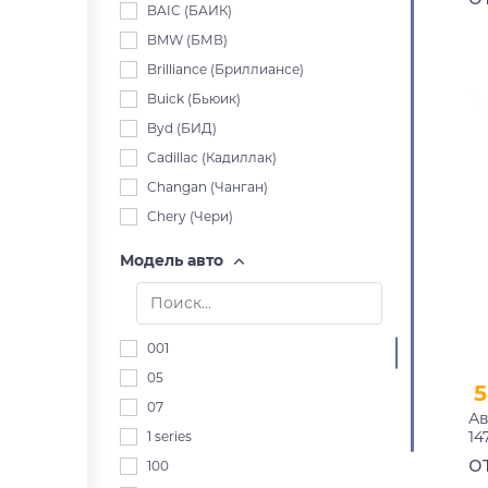
BAIC (БАИК)
BMW (БМВ)
Brilliance (Бриллиансе)
Buick (Бьюик)
Byd (БИД)
Cadillac (Кадиллак)
Changan (Чанган)
Chery (Чери)
Chevrolet (Шевроле)
Модель авто
Chrysler (Крайслер)
Citroen (Ситроен)
Dacia (Дача)
001
Daewoo (Дэу)
05
5
Daihatsu (Дайхацу)
07
Ав
Datsun (Датсун)
14
1 series
Derways (Дервейс)
п
о
100
Dodge (Додж)