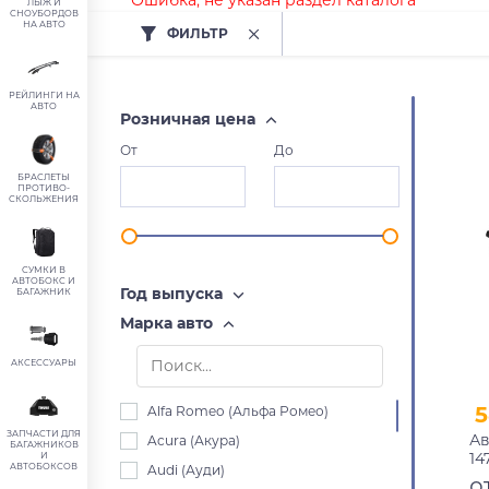
Ошибка, не указан раздел каталога
ЛЫЖ И
СНОУБОРДОВ
НА АВТО
ФИЛЬТР
РЕЙЛИНГИ НА
АВТО
Розничная цена
От
До
БРАСЛЕТЫ
ПРОТИВО-
СКОЛЬЖЕНИЯ
СУМКИ В
АВТОБОКС И
Год выпуска
БАГАЖНИК
Марка авто
АКСЕССУАРЫ
5
Alfa Romeo (Альфа Ромео)
ЗАПЧАСТИ ДЛЯ
Ав
Acura (Акура)
БАГАЖНИКОВ
14
И
АВТОБОКСОВ
Audi (Ауди)
пр
о