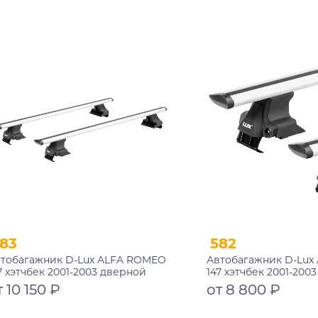
Подробнее
Подробнее
83
582
тобагажник D-Lux ALFA ROMEO
Автобагажник D-Lux
7 хэтчбек 2001-2003 дверной
147 хэтчбек 2001-200
оем аэро-трэвэл с замком
проем аэро-трэвэл
т 10 150 ₽
от 8 800 ₽