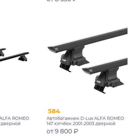
замком
Подробнее
584
 ALFA ROMEO
Автобагажник D-Lux ALFA ROMEO
3 дверной
147 хэтчбек 2001-2003 дверной
черный с
проем аэро-трэвэл черный
от 9 800 ₽