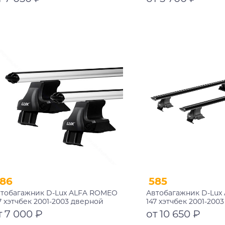
Подробнее
Подробнее
86
585
тобагажник D-Lux ALFA ROMEO
Автобагажник D-Lux
7 хэтчбек 2001-2003 дверной
147 хэтчбек 2001-200
роем аэродинамический
проем аэро-трэвэл 
т 7 000 ₽
от 10 650 ₽
замком