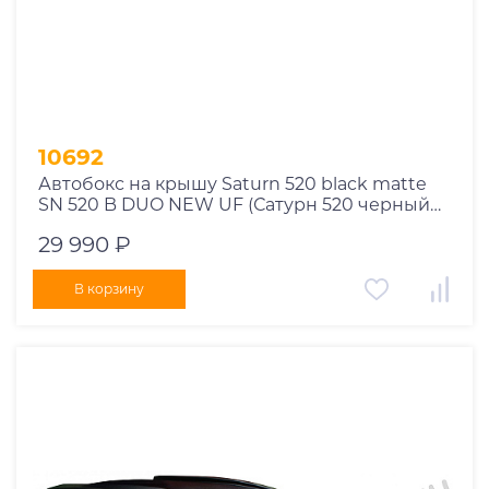
1976
1975
1955
1956
1957
10692
1958
Автобокс на крышу Saturn 520 black matte
1959
SN 520 B DUO NEW UF (Сатурн 520 черный
1960
матовый СН 520 Б ДУО НЬЮ УФ)
29 990 ₽
1961
1962
В корзину
1963
1964
1965
1966
1967
1968
1969