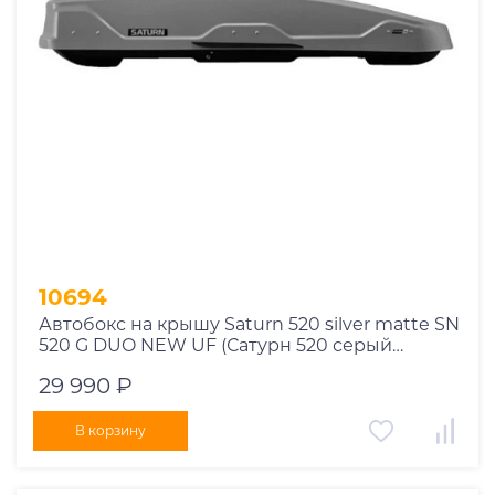
Год выпуска
2025
2024
2023
2022
2021
2020
2019
10694
2018
Автобокс на крышу Saturn 520 silver matte SN
2017
520 G DUO NEW UF (Сатурн 520 серый
2016
матовый СН 520 Ж ДУО НЬЮ УФ)
29 990 ₽
2015
2014
В корзину
Марка авто
2013
Модель авто
2012