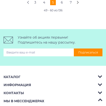
3
4
5
6
7
49 - 60 из 136
Узнайте об акциях первыми!
Подпишитесь на нашу рассылку.
Подписаться
КАТАЛОГ
ИНФОРМАЦИЯ
Багажник на крышу авто
КОНТАКТЫ
Аренда
Автобоксы
Телефон:
8 (495) 2367486
МЫ В МЕССЕНДЖЕРАХ
Ремонт
Крепления велосипедов на авто
Бесплатно РФ:
8 (800) 775-62-37