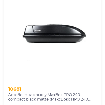
10681
Автобокс на крышу MaxBox PRO 240
compact black matte (МаксБокс ПРО 240
компакт черный матовый)