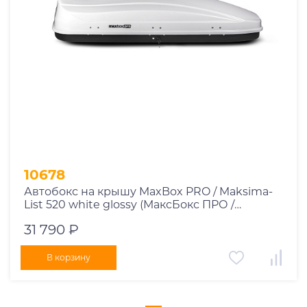
10678
Автобокс на крышу MaxBox PRO / Maksima-
List 520 white glossy (МаксБокс ПРО /
Максима-Лист 520 белый глянцевый)
31 790 ₽
В корзину