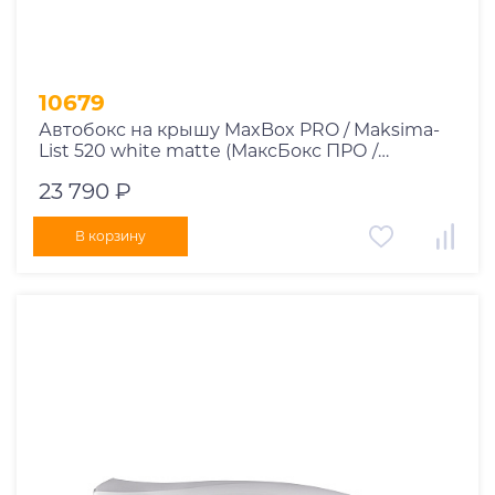
10679
Автобокс на крышу MaxBox PRO / Maksima-
List 520 white matte (МаксБокс ПРО /
Максима-Лист 520 белый матовый)
23 790 ₽
В корзину