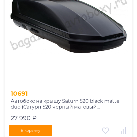
1970
1971
1972
1973
1974
2026
10691
Автобокс на крышу Saturn 520 black matte
duo (Сатурн 520 черный матовый
двусторонний)
27 990 ₽
В корзину