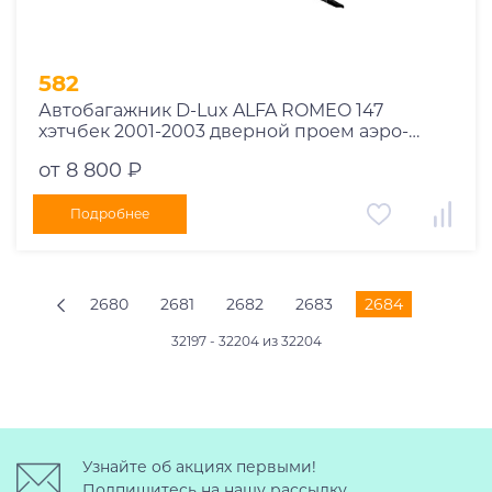
582
Автобагажник D-Lux ALFA ROMEO 147
хэтчбек 2001-2003 дверной проем аэро-
трэвэл
от 8 800 ₽
Подробнее
2680
2681
2682
2683
2684
32197 - 32204 из 32204
Узнайте об акциях первыми!
Подпишитесь на нашу рассылку.