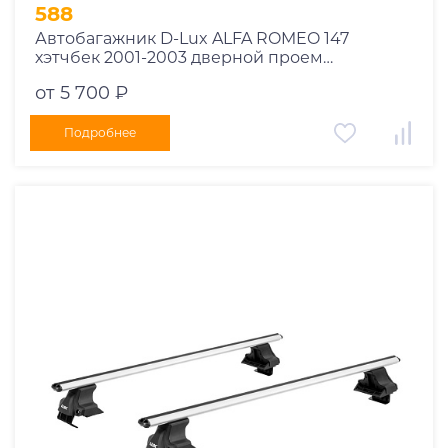
1995
588
1994
Автобагажник D-Lux ALFA ROMEO 147
хэтчбек 2001-2003 дверной проем
1993
прямоугольный
1992
от 5 700 ₽
1991
Подробнее
1990
1989
1988
1987
1986
1985
1984
1983
1982
1981
1980
1979