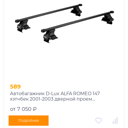
Год выпуска
2025
2024
2023
2022
2021
2020
2019
589
2018
Автобагажник D-Lux ALFA ROMEO 147
2017
хэтчбек 2001-2003 дверной проем
2016
прямоугольный с замком
от 7 050 ₽
2015
2014
Подробнее
Марка авто
2013