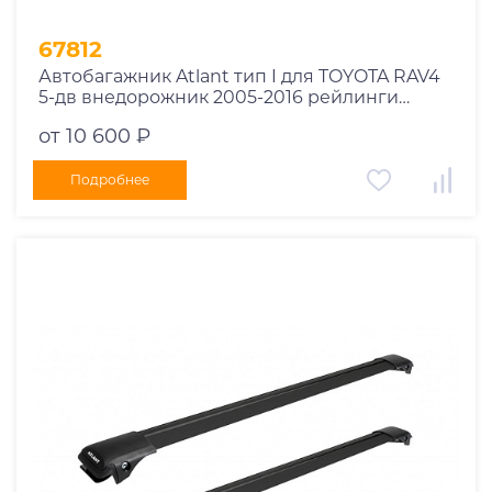
67812
Автобагажник Atlant тип I для TOYOTA RAV4
5-дв внедорожник 2005-2016 рейлинги
черные дуги 910/910 мм 10002+11115+11115
от 10 600 ₽
Подробнее