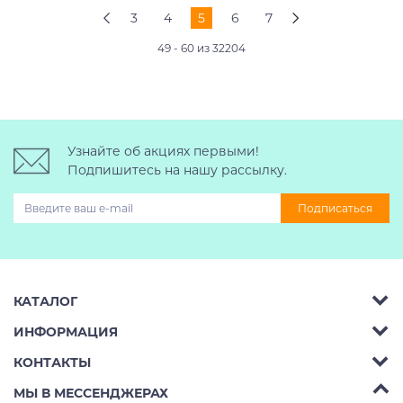
3
4
5
6
7
49 - 60 из 32204
Узнайте об акциях первыми!
Подпишитесь на нашу рассылку.
Подписаться
КАТАЛОГ
ИНФОРМАЦИЯ
Багажник на крышу авто
КОНТАКТЫ
Аренда
Автобоксы
Телефон:
8 (495) 2367486
МЫ В МЕССЕНДЖЕРАХ
Ремонт