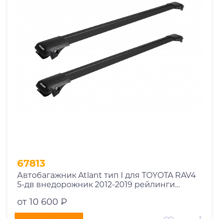
1969
1970
1971
1972
1973
1974
2026
67813
Автобагажник Atlant тип I для TOYOTA RAV4
5-дв внедорожник 2012-2019 рейлинги
черные дуги 910/850 мм 10002+11115+11114
от 10 600 ₽