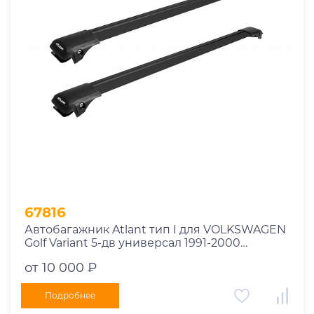
Год выпуска
2025
2024
2023
2022
2021
2020
2019
67816
2018
Автобагажник Atlant тип I для VOLKSWAGEN
2017
Golf Variant 5-дв универсал 1991-2000
2016
рейлинги черные дуги 730/730 мм
от 10 000 ₽
10002+11119+11119
2015
2014
Подробнее
Марка авто
2013