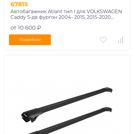
1995
67815
1994
Автобагажник Atlant тип I для VOLKSWAGEN
Caddy 5-дв фургон 2004- 2015, 2015-2020
1993
рейлинги черные дуги 850/850 мм
1992
от 10 600 ₽
10002+11114+11114
1991
Подробнее
1990
1989
1988
1987
1986
1985
1984
1983
1982
1981
1980
1979