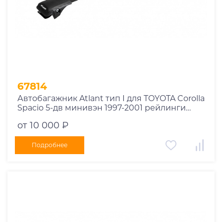
1978
1977
1976
1975
1955
1956
1957
67814
1958
Автобагажник Atlant тип I для TOYOTA Corolla
1959
Spacio 5-дв минивэн 1997-2001 рейлинги
черные дуги 730/730 мм 10002+11119+11119
1960
от 10 000 ₽
1961
1962
Подробнее
1963
1964
1965
1966
1967
1968