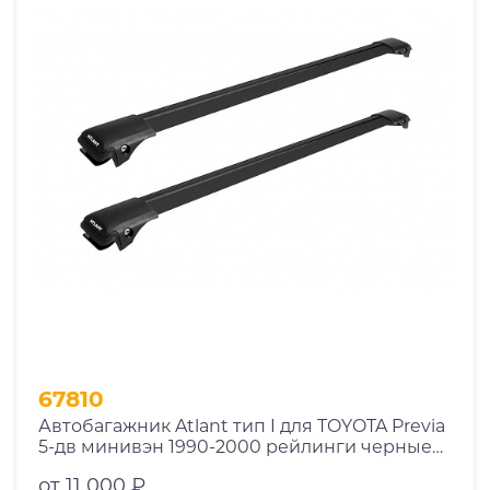
67810
Автобагажник Atlant тип I для TOYOTA Previa
5-дв минивэн 1990-2000 рейлинги черные
дуги 970/970 мм 10002+11116+11116
от 11 000 ₽