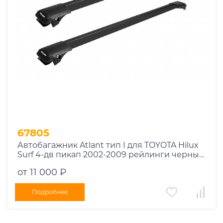
67805
Автобагажник Atlant тип I для TOYOTA Hilux
Surf 4-дв пикап 2002-2009 рейлинги черные
дуги 970/970 мм 10002+11116+11116
от 11 000 ₽
Подробнее