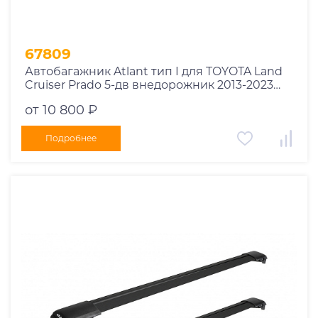
67809
Автобагажник Atlant тип I для TOYOTA Land
Cruiser Prado 5-дв внедорожник 2013-2023
рейлинги черные дуги 970/910 мм
от 10 800 ₽
10002+11116+11115
Подробнее