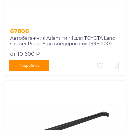
67806
Автобагажник Atlant тип I для TOYOTA Land
Cruiser Prado 5-дв внедорожник 1996-2002
рейлинги черные дуги 910/910 мм
от 10 600 ₽
10002+11115+11115
Подробнее