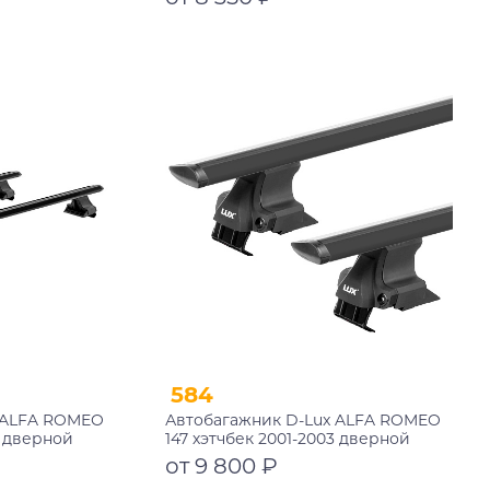
замком
Подробнее
584
 ALFA ROMEO
Автобагажник D-Lux ALFA ROMEO
3 дверной
147 хэтчбек 2001-2003 дверной
черный с
проем аэро-трэвэл черный
от 9 800 ₽