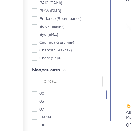
BAIC (БАИК)
BMW (БМВ)
Brilliance (Бриллиансе)
Buick (Бьюик)
Byd (БИД)
Cadillac (Кадиллак)
Changan (Чанган)
Chery (Чери)
Chevrolet (Шевроле)
Модель авто
Chrysler (Крайслер)
Citroen (Ситроен)
Dacia (Дача)
001
Daewoo (Дэу)
05
5
Daihatsu (Дайхацу)
07
Ав
Datsun (Датсун)
14
1 series
Derways (Дервейс)
п
о
100
Dodge (Додж)