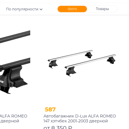
Фото
Товары
По популярности
587
 ALFA ROMEO
Автобагажник D-Lux ALFA ROMEO
3 дверной
147 хэтчбек 2001-2003 дверной
ый
проем аэродинамический с
от 8 350 ₽