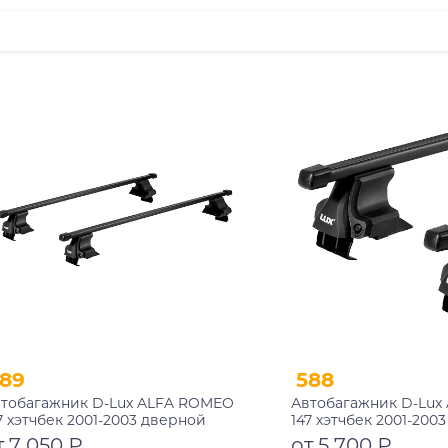
89
588
тобагажник D-Lux ALFA ROMEO
Автобагажник D-Lux
7 хэтчбек 2001-2003 дверной
147 хэтчбек 2001-200
оем прямоугольный с замком
проем прямоугольн
т 7 050 ₽
от 5 700 ₽