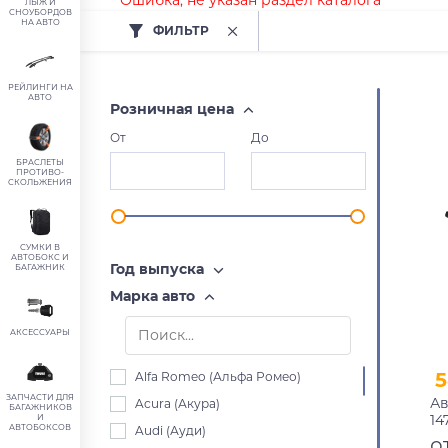
Ошибка, не указан раздел каталога
ЛЫЖ И
СНОУБОРДОВ
НА АВТО
ФИЛЬТР
РЕЙЛИНГИ НА
АВТО
Розничная цена
От
До
БРАСЛЕТЫ
ПРОТИВО-
СКОЛЬЖЕНИЯ
СУМКИ В
АВТОБОКС И
Год выпуска
БАГАЖНИК
Марка авто
АКСЕССУАРЫ
5
Alfa Romeo (Альфа Ромео)
ЗАПЧАСТИ ДЛЯ
Ав
Acura (Акура)
БАГАЖНИКОВ
14
И
АВТОБОКСОВ
Audi (Ауди)
пр
о