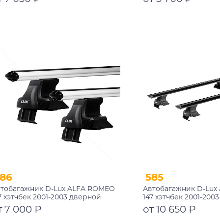
Подробнее
Подробнее
86
585
тобагажник D-Lux ALFA ROMEO
Автобагажник D-Lux
7 хэтчбек 2001-2003 дверной
147 хэтчбек 2001-200
роем аэродинамический
проем аэро-трэвэл 
т 7 000 ₽
от 10 650 ₽
замком