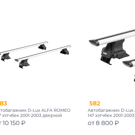
Подробнее
Подробнее
83
582
тобагажник D-Lux ALFA ROMEO
Автобагажник D-Lux
7 хэтчбек 2001-2003 дверной
147 хэтчбек 2001-200
оем аэро-трэвэл с замком
проем аэро-трэвэл
т 10 150 ₽
от 8 800 ₽