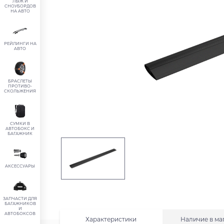
ЛЫЖ И
СНОУБОРДОВ
НА АВТО
РЕЙЛИНГИ НА
АВТО
БРАСЛЕТЫ
ПРОТИВО-
СКОЛЬЖЕНИЯ
СУМКИ В
АВТОБОКС И
БАГАЖНИК
АКСЕССУАРЫ
ЗАПЧАСТИ ДЛЯ
БАГАЖНИКОВ
И
АВТОБОКСОВ
Характеристики
Наличие в ма