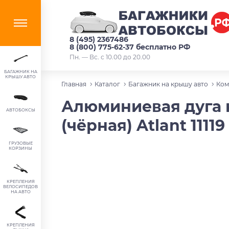
8 (495) 2367486
8 (800) 775-62-37 бесплатно РФ
Пн. — Вс. с 10.00 до 20.00
БАГАЖНИК НА
КРЫШУ АВТО
Главная
Каталог
Багажник на крышу авто
Ком
Алюминиевая дуга кр
АВТОБОКСЫ
(чёрная) Atlant 11119
ГРУЗОВЫЕ
КОРЗИНЫ
КРЕПЛЕНИЯ
ВЕЛОСИПЕДОВ
НА АВТО
КРЕПЛЕНИЯ