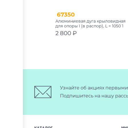
67350
Алюминиевая дуга крыловидная
для опоры I (в распор), L = 1050 1
шт. (чёрная) Atlant 11117
2 800 ₽
В корзину
Узнайте об акциях первыми
Подпишитесь на нашу рассы
КАТАЛОГ
ИН