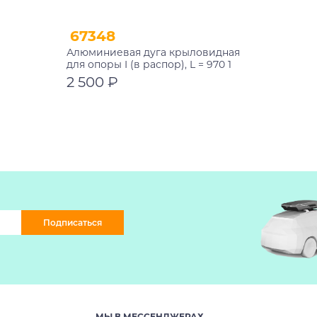
67348
Алюминиевая дуга крыловидная
для опоры I (в распор), L = 970 1
шт. (чёрная) Atlant 11116
2 500 ₽
В корзину
Подписаться
МЫ В МЕССЕНДЖЕРАХ