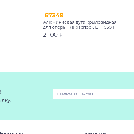
67349
Алюминиевая дуга крыловидная
для опоры I (в распор), L = 1050 1
шт. Atlant 11017
2 100 ₽
В корзину
!
лку.
ФОРМАЦИЯ
КОНТАКТЫ