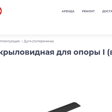
АРЕНДА
РЕМОНТ
ДОСТ
плектующие
Дуги (поперечины)
ыловидная для опоры I (в р